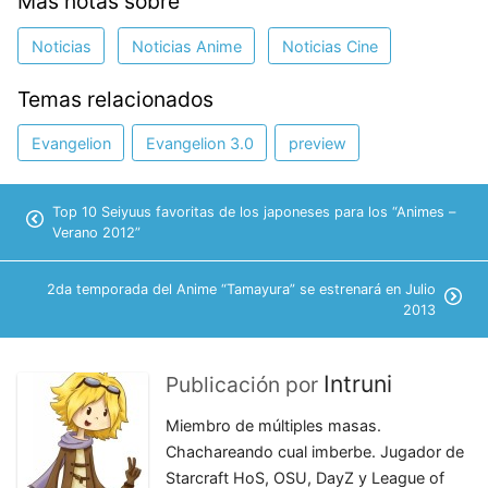
Más notas sobre
Noticias
Noticias Anime
Noticias Cine
Temas relacionados
Evangelion
Evangelion 3.0
preview
Top 10 Seiyuus favoritas de los japoneses para los “Animes –
Verano 2012”
2da temporada del Anime “Tamayura” se estrenará en Julio
2013
Intruni
Publicación por
Miembro de múltiples masas.
Chachareando cual imberbe. Jugador de
Starcraft HoS, OSU, DayZ y League of