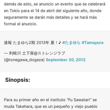
demás de esto, se anuncio un evento que se celebrará
en Tokio para el 14 de abril del siguiente año, donde
seguramente se darán más detalles y se hará más
formal el anuncio.
速報 たまゆら2期 2013年 夏！♪
#たまゆら
#Tamayura
— 利根川 土下座@ストレンジラブ
(@tonegawa_dogeza)
September 30, 2012
Sinopsis:
Para su primer año en el instituto “Fu Sawatari” se
muda Takehara, que es un pequeño y viejo pueblo