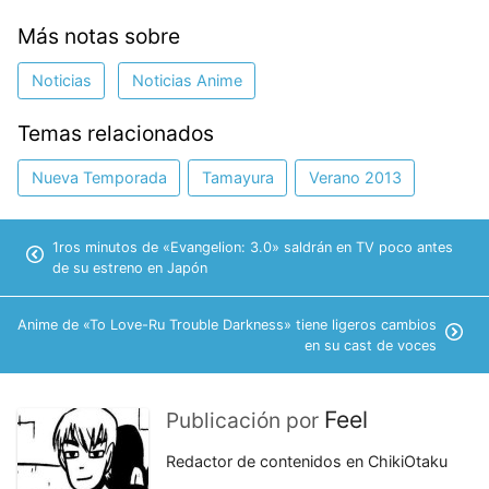
Más notas sobre
Noticias
Noticias Anime
Temas relacionados
Nueva Temporada
Tamayura
Verano 2013
1ros minutos de «Evangelion: 3.0» saldrán en TV poco antes
de su estreno en Japón
Anime de «To Love-Ru Trouble Darkness» tiene ligeros cambios
en su cast de voces
Feel
Publicación por
Redactor de contenidos en ChikiOtaku