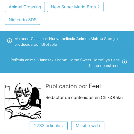
Animal Crossing
New Super Mario Bros 2
Nintendo 3DS
Majocco Classical: Nueva película Anime «Mahou Shoujo»
producida por Ufotable
Película anime “Hanasaku Iroha: Home Sweet Home” ya tiene
fecha de estreno
Feel
Publicación por
Redactor de contenidos en ChikiOtaku
2732 artículos
Mi sitio web