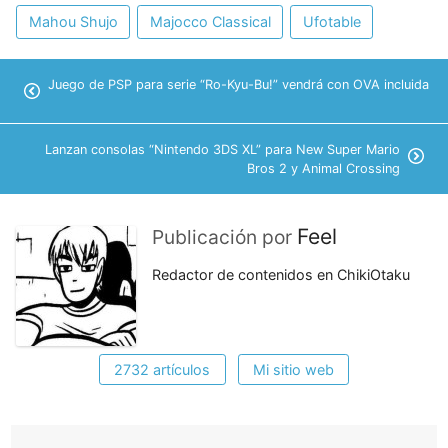
Mahou Shujo
Majocco Classical
Ufotable
Juego de PSP para serie “Ro-Kyu-Bu!” vendrá con OVA incluida
Lanzan consolas “Nintendo 3DS XL” para New Super Mario
Bros 2 y Animal Crossing
Feel
Publicación por
Redactor de contenidos en ChikiOtaku
2732 artículos
Mi sitio web