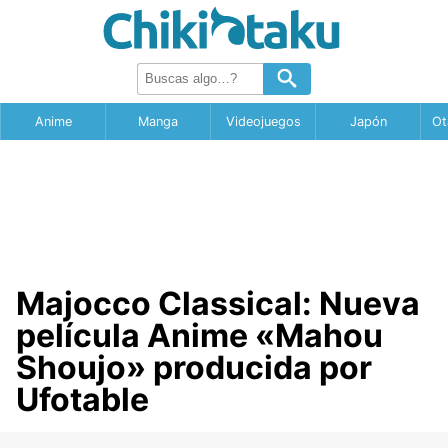
Anime
Manga
Videojuegos
Japón
Ot
Majocco Classical: Nueva
película Anime «Mahou
Shoujo» producida por
Ufotable