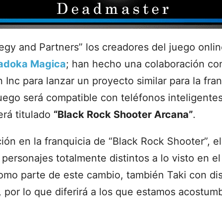
egy and Partners” los creadores del juego onlin
adoka Magica
; han hecho una colaboración co
Inc para lanzar un proyecto similar para la fra
juego será compatible con teléfonos inteligente
erá titulado
“Black Rock Shooter Arcana”
.
ión en la franquicia de “Black Rock Shooter”, e
y personajes totalmente distintos a lo visto en e
omo parte de este cambio, también Taki con di
 por lo que diferirá a los que estamos acostum