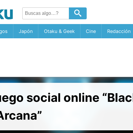
gos
Japón
Otaku & Geek
Cine
Redacción
ego social online “Bla
Arcana”