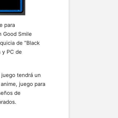
e para
n Good Smile
nquicia de “Black
s y PC de
l juego tendrá un
l anime, juego para
seños de
brados.