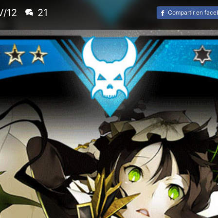
V/12
21
Compartir en fac