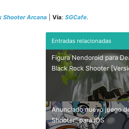
k Shooter Arcana
|
Vía
:
SGCafe
.
Figura Nendoroid para D
Black Rock Shooter [Vers
Anunciado nuevo juego de
Shooter” para iOS