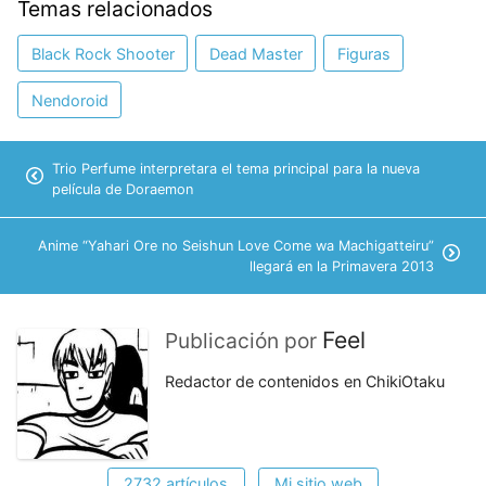
Temas relacionados
Black Rock Shooter
Dead Master
Figuras
Nendoroid
Trio Perfume interpretara el tema principal para la nueva
película de Doraemon
Anime “Yahari Ore no Seishun Love Come wa Machigatteiru”
llegará en la Primavera 2013
Feel
Publicación por
Redactor de contenidos en ChikiOtaku
2732 artículos
Mi sitio web