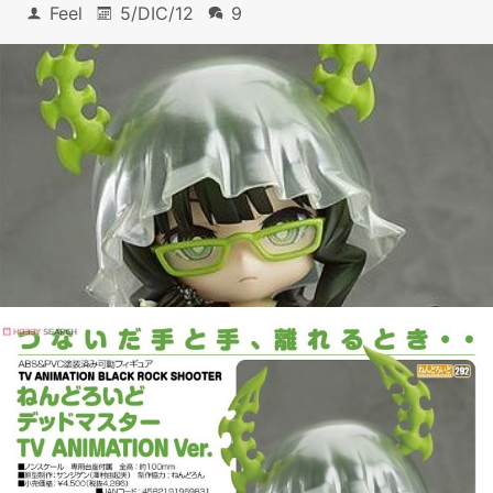
Feel
5/DIC/12
9