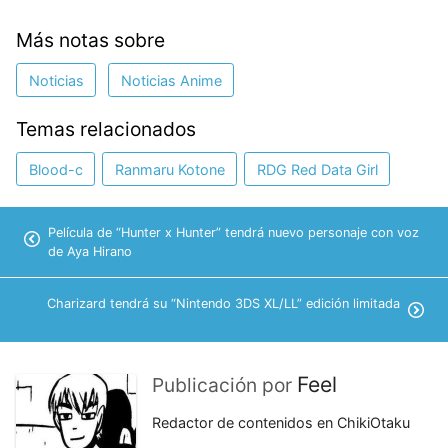
Más notas sobre
Noticias
Noticias Anime
Temas relacionados
Blood-c
Ranmaru Kotone
RDG Red Data Girl
Película de “Hunter x Hunter” tendrá nuevo personaje con voz
de Aya Hirano
Charizard tendrá su “Nintendo 3DS XL/LL” edición limitada
Feel
Publicación por
Redactor de contenidos en ChikiOtaku