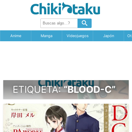
Anime
Manga
Videojuegos
Japón
Ot
ETIQUETA:
“BLOOD-C”