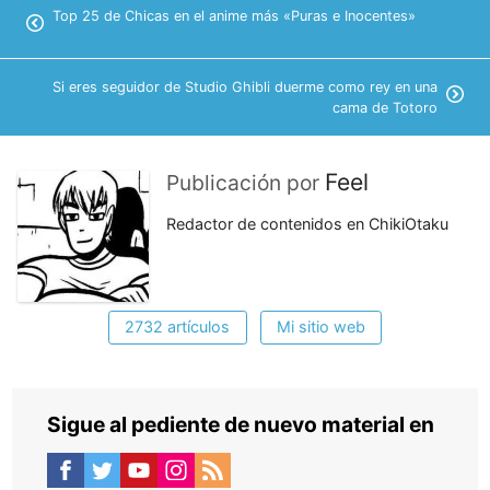
Top 25 de Chicas en el anime más «Puras e Inocentes»
Si eres seguidor de Studio Ghibli duerme como rey en una
cama de Totoro
Feel
Publicación por
Redactor de contenidos en ChikiOtaku
2732 artículos
Mi sitio web
Sigue al pediente de nuevo material en