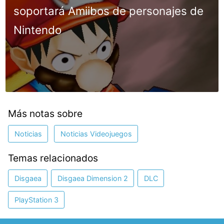
soportará Amiibos de personajes de
Nintendo
Más notas sobre
Noticias
Noticias Videojuegos
Temas relacionados
Disgaea
Disgaea Dimension 2
DLC
PlayStation 3