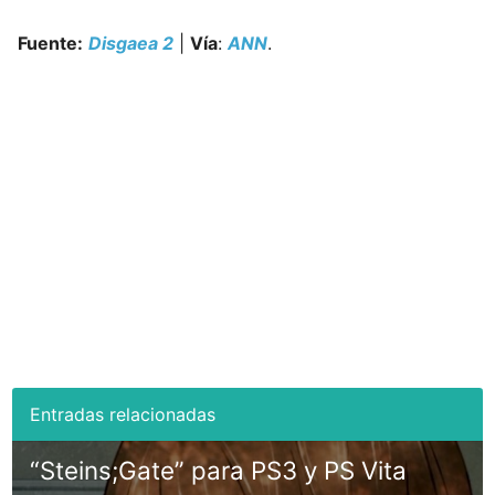
Fuente:
Disgaea 2
|
Vía
:
ANN
.
“Steins;Gate” para PS3 y PS Vita