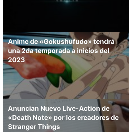
Anime de «Gokushufudo» tendrá
una 2da temporada a inicios del
2023
Anuncian Nuevo Live-Action de
«Death Note» por los creadores de
Stranger Things