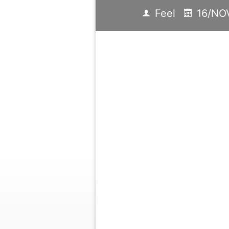
Feel
16/NO