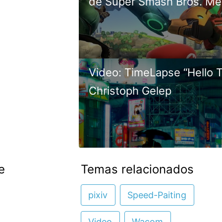
de Super Smash Bros. Me
Video: TimeLapse “Hello 
Christoph Gelep
e
Temas relacionados
pixiv
Speed-Paiting
Video
Wacom