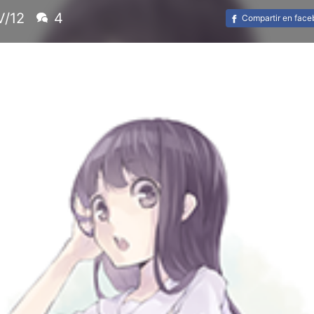
V/12
4
Compartir en fac