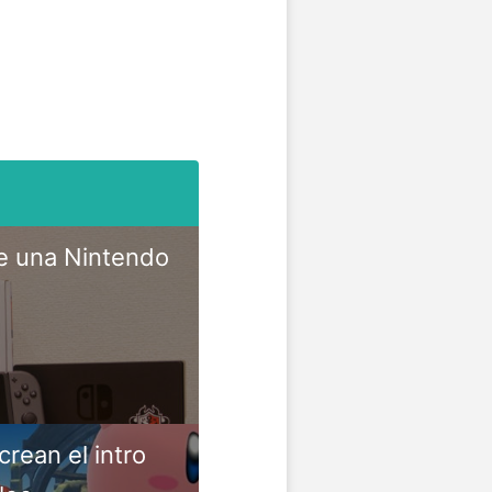
e una Nintendo
rean el intro