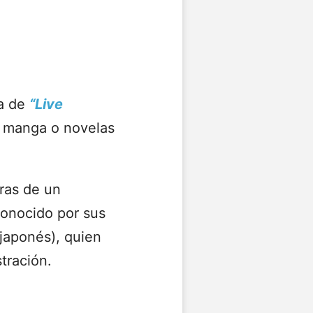
ia de
“Live
l manga o novelas
ras de un
conocido por sus
 japonés), quien
tración.