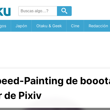
gos
Japón
Otaku & Geek
Cine
Redacción
peed-Painting de booot
r de Pixiv