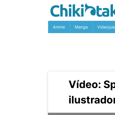
Anime
Manga
Videojue
Vídeo: S
ilustrado