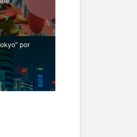
lee
Tokyo” por