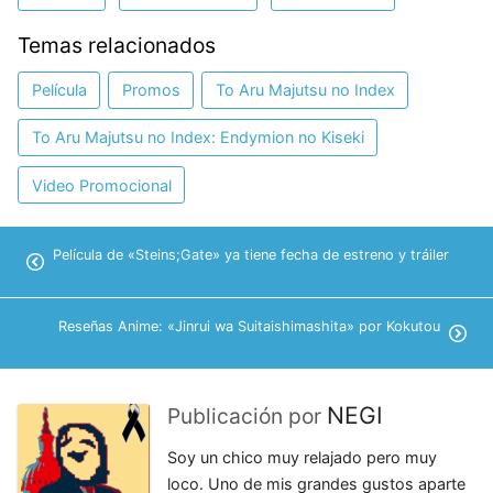
Temas relacionados
Película
Promos
To Aru Majutsu no Index
To Aru Majutsu no Index: Endymion no Kiseki
Video Promocional
Película de «Steins;Gate» ya tiene fecha de estreno y tráiler
Reseñas Anime: «Jinrui wa Suitaishimashita» por Kokutou
NEGI
Publicación por
Soy un chico muy relajado pero muy
loco. Uno de mis grandes gustos aparte