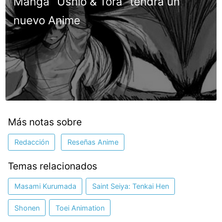
Manga “Ushio & Tora” tendrá un
nuevo Anime
Más notas sobre
Redacción
Reseñas Anime
Temas relacionados
Masami Kurumada
Saint Seiya: Tenkai Hen
Shonen
Toei Animation