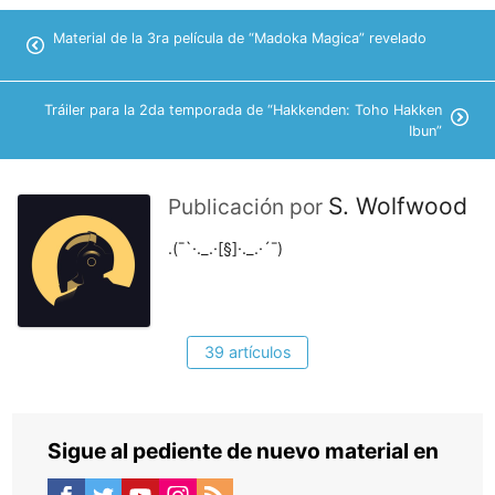
Material de la 3ra película de “Madoka Magica” revelado
Tráiler para la 2da temporada de “Hakkenden: Toho Hakken
Ibun”
S. Wolfwood
Publicación por
.(¯`·._.·[§]·._.·´¯)
39 artículos
Sigue al pediente de nuevo material en