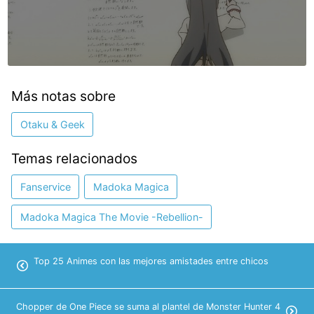
Más notas sobre
Otaku & Geek
Temas relacionados
Fanservice
Madoka Magica
Madoka Magica The Movie -Rebellion-
Top 25 Animes con las mejores amistades entre chicos
Chopper de One Piece se suma al plantel de Monster Hunter 4