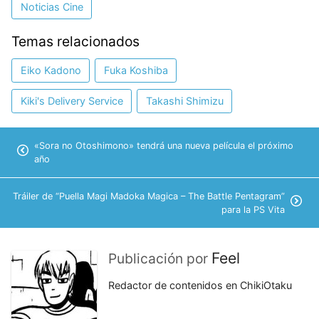
Noticias Cine
Temas relacionados
Eiko Kadono
Fuka Koshiba
Kiki's Delivery Service
Takashi Shimizu
«Sora no Otoshimono» tendrá una nueva película el próximo
año
Tráiler de “Puella Magi Madoka Magica – The Battle Pentagram”
para la PS Vita
Feel
Publicación por
Redactor de contenidos en ChikiOtaku