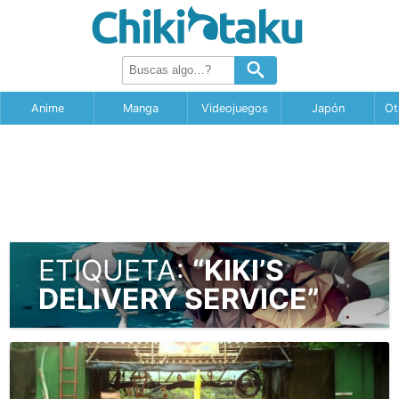
Anime
Manga
Videojuegos
Japón
Ot
ETIQUETA:
“KIKI’S
DELIVERY SERVICE”