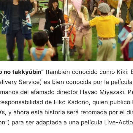
o no takkyūbin”
(también conocido como Kiki: 
Delivery Service) es bien conocida por la pelícu
a manos del afamado director Hayao Miyazaki. Pe
s responsabilidad de Eiko Kadono, quien publico l
s, y ahora esta historia será retomada por el di
n”) para ser adaptada a una película Live-Actio