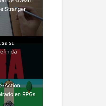
ion de «Death
de Stranger
usa su
efinida
e-Action
pirado en RPGs