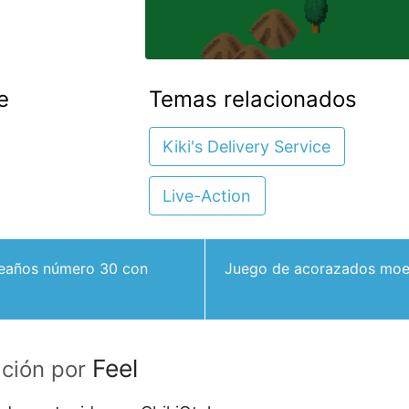
e
Temas relacionados
Kiki's Delivery Service
Live-Action
eaños número 30 con
Juego de acorazados moe “
Feel
ación por