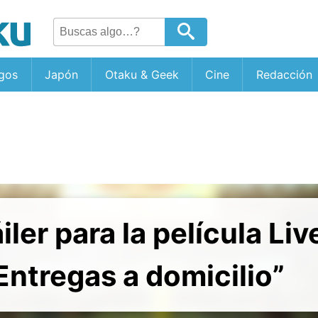
gos
Japón
Otaku & Geek
Cine
Redacción
iler para la película Li
 Entregas a domicilio”