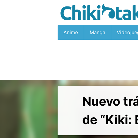
Anime
Manga
Videojue
Nuevo trá
de “Kiki: