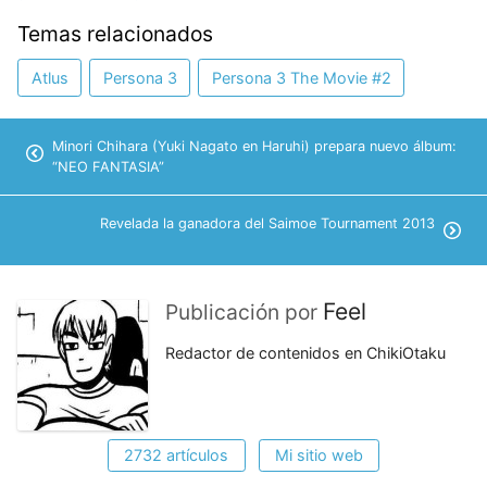
Temas relacionados
Atlus
Persona 3
Persona 3 The Movie #2
Minori Chihara (Yuki Nagato en Haruhi) prepara nuevo álbum:
“NEO FANTASIA”
Revelada la ganadora del Saimoe Tournament 2013
Feel
Publicación por
Redactor de contenidos en ChikiOtaku
2732 artículos
Mi sitio web