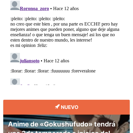
NUEVO
Anime de «Gokushufudo» tendrá