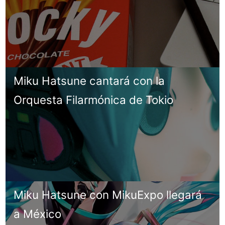
Miku Hatsune cantará con la
Orquesta Filarmónica de Tokio
Miku Hatsune con MikuExpo llegará
a México