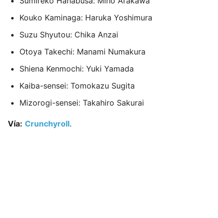
Sumireko Hanabusa: Miho Arakawa
Kouko Kaminaga: Haruka Yoshimura
Suzu Shyutou: Chika Anzai
Otoya Takechi: Manami Numakura
Shiena Kenmochi: Yuki Yamada
Kaiba-sensei: Tomokazu Sugita
Mizorogi-sensei: Takahiro Sakurai
Vía:
Crunchyroll
.