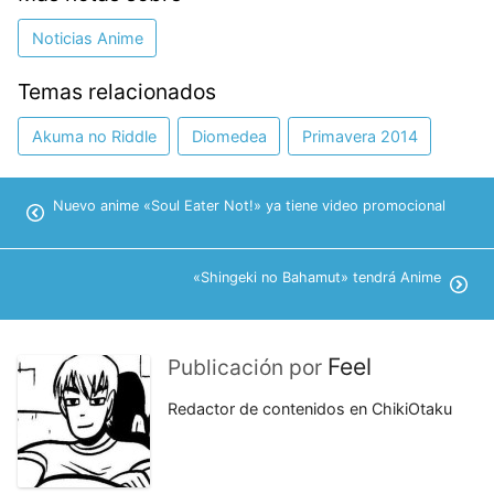
Noticias Anime
Temas relacionados
Akuma no Riddle
Diomedea
Primavera 2014
Nuevo anime «Soul Eater Not!» ya tiene video promocional
«Shingeki no Bahamut» tendrá Anime
Feel
Publicación por
Redactor de contenidos en ChikiOtaku