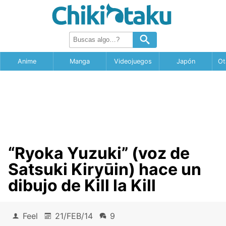
Anime
Manga
Videojuegos
Japón
Ot
“Ryoka Yuzuki” (voz de
Satsuki Kiryūin) hace un
dibujo de Kill la Kill
Feel
21/FEB/14
9