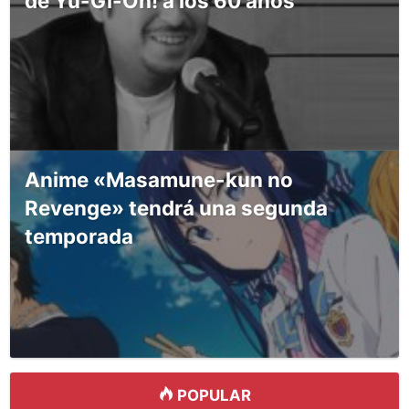
de Yu-Gi-Oh! a los 60 años
Anime «Masamune-kun no
Revenge» tendrá una segunda
temporada
POPULAR