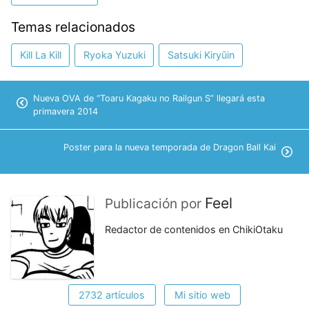
Temas relacionados
Kill La Kill
Ryoka Yuzuki
Satsuki Kiryūin
Nueva OVA de “Toaru Kagaku no Railgun S” llegará esta
primavera 2014
Poster para la nueva temporada de Dragon Ball Kai
Feel
Publicación por
Redactor de contenidos en ChikiOtaku
2732 artículos
Mi sitio web