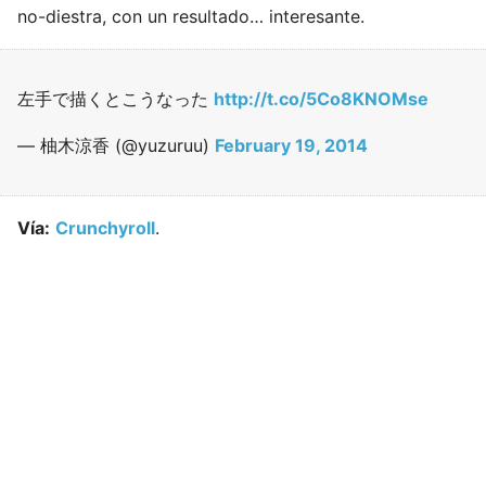
no-diestra, con un resultado… interesante.
左手で描くとこうなった
http://t.co/5Co8KNOMse
— 柚木涼香 (@yuzuruu)
February 19, 2014
Vía:
Crunchyroll
.