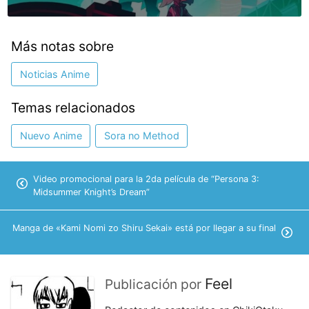
Más notas sobre
Noticias Anime
Temas relacionados
Nuevo Anime
Sora no Method
Video promocional para la 2da película de “Persona 3:
Midsummer Knight’s Dream”
Manga de «Kami Nomi zo Shiru Sekai» está por llegar a su final
Feel
Publicación por