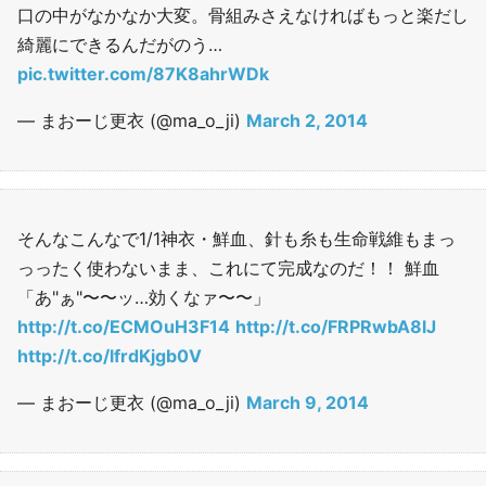
口の中がなかなか大変。骨組みさえなければもっと楽だし
綺麗にできるんだがのう…
pic.twitter.com/87K8ahrWDk
— まおーじ更衣 (@ma_o_ji)
March 2, 2014
そんなこんなで1/1神衣・鮮血、針も糸も生命戦維もまっ
っったく使わないまま、これにて完成なのだ！！ 鮮血
「あ"ぁ"〜〜ッ…効くなァ〜〜」
http://t.co/ECMOuH3F14
http://t.co/FRPRwbA8lJ
http://t.co/lfrdKjgb0V
— まおーじ更衣 (@ma_o_ji)
March 9, 2014