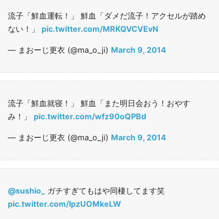
流子「鮮血運転！」 鮮血「ダメだ流子！アクセルが踏め
ない！」
pic.twitter.com/MRKQVCVEvN
— まおーじ更衣 (@ma_o_ji)
March 9, 2014
流子「鮮血就寝！」 鮮血「また明日会おう！おやす
み！」
pic.twitter.com/wfz90oQPBd
— まおーじ更衣 (@ma_o_ji)
March 9, 2014
@sushio_
ガチすぎてもはや同棲してます笑
pic.twitter.com/IpzUOMkeLW