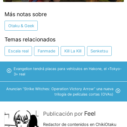
Más notas sobre
Otaku & Geek
Temas relacionados
Escala real
Fanmade
Kill La Kill
Senketsu
Evangelion tendrá placas para vehículos en Hakone, el «Tokyo-
3» real
Anuncian “Strike Witches: Operation Victory Arrow” una nueva
trilogía de películas cortas (OVAs)
Feel
Publicación por
Redactor de contenidos en ChikiOtaku