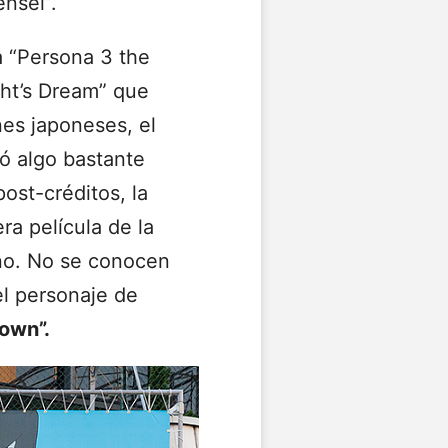
nsei”.
la “Persona 3 the
ht’s Dream” que
es japoneses, el
ló algo bastante
ost-créditos, la
ra película de la
no. No se conocen
el personaje de
Down”.