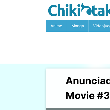
Anime
Manga
Videojue
Anunciad
Movie #3