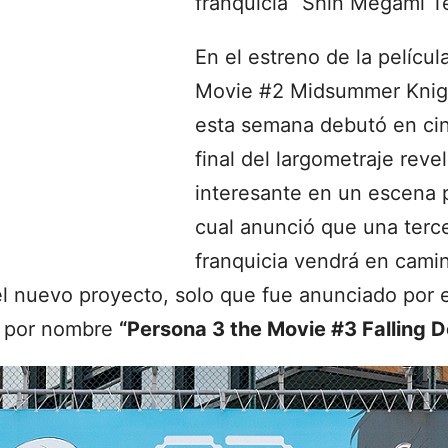
franquicia “Shin Megami Te
En el estreno de la pelícu
Movie #2 Midsummer Knig
esta semana debutó en cin
final del largometraje reve
interesante en un escena p
cual anunció que una terce
franquicia vendrá en cami
l nuevo proyecto, solo que fue anunciado por 
rá por nombre
“Persona 3 the Movie #3 Falling 