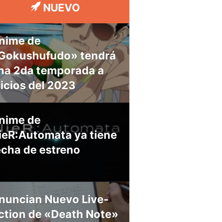
NUEVO
nime de
Gokushufudo» tendrá
na 2da temporada a
nicios del 2023
nime de
ieR:Automata ya tiene
echa de estreno
nuncian Nuevo Live-
ction de «Death Note»