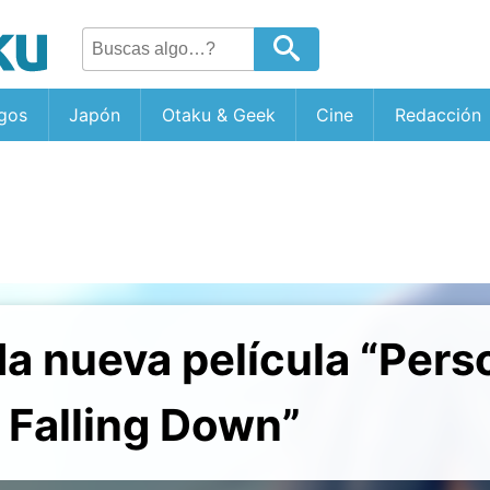
gos
Japón
Otaku & Geek
Cine
Redacción
a nueva película “Pers
 Falling Down”