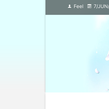
Feel
7/JUN