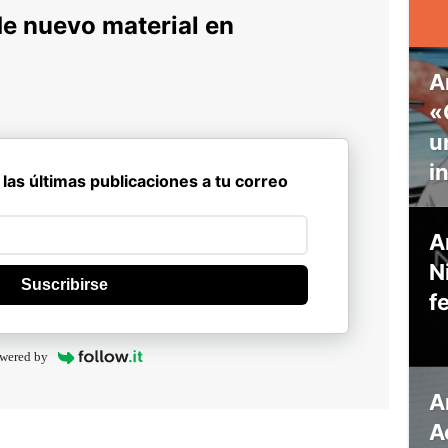
de nuevo material en
A
«
u
i
 las últimas publicaciones a tu correo
A
N
Suscribirse
f
wered by
A
A