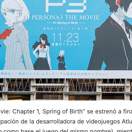
e: Chapter 1, Spring of Birth” se estrenó a fin
ipación de la desarrolladora de videojuegos Atl
do como base el juego del mismo nombre), mient