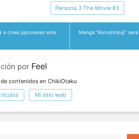
Persona 3 The Movie #3
rá a cines japoneses este
Manga “Kuroshitsuji” será 
Feel
ación por
 de contenidos en ChikiOtaku
tículos
Mi sitio web