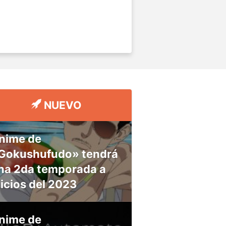
NUEVO
nime de
Gokushufudo» tendrá
na 2da temporada a
nicios del 2023
nime de