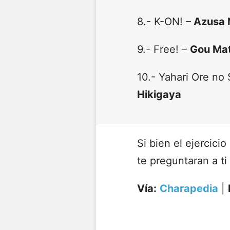
8.- K-ON! –
Azusa 
9.- Free! –
Gou Ma
10.- Yahari Ore no
Hikigaya
Si bien el ejercici
te preguntaran a ti
Vía:
Charapedia
|