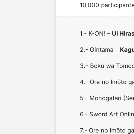
10,000 participante
1.- K-ON! –
Ui Hir
2.- Gintama –
Kag
3.- Boku wa Tomod
4.- Ore no Imōto g
5.- Monogatari (Se
6.- Sword Art Onli
7.- Ore no Imōto g