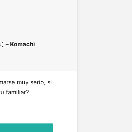
) –
Komachi
marse muy serio, si
u familiar?