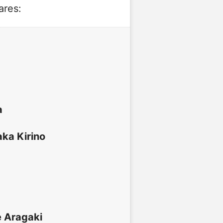
ares:
a
ka Kirino
 Aragaki