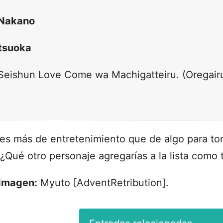
Nakano
tsuoka
 Seishun Love Come wa Machigatteiru. (Oregairu
o es más de entretenimiento que de algo para to
 ¿Qué otro personaje agregarías a la lista como t
Imagen:
Myuto [AdventRetribution].