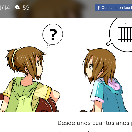
N/14
59
Compartir en fac
Desde unos cuantos años p