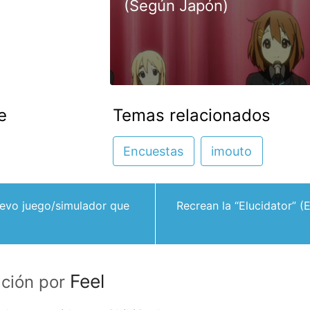
(Según Japón)
e
Temas relacionados
Encuestas
imouto
uevo juego/simulador que
Recrean la “Elucidator” 
Feel
ación por