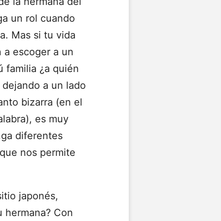
de la hermana del
ga un rol cuando
. Mas si tu vida
n a escoger a un
ú familia ¿a quién
 dejando a un lado
nto bizarra (en el
alabra), es muy
ga diferentes
 que nos permite
itio japonés,
tu hermana? Con