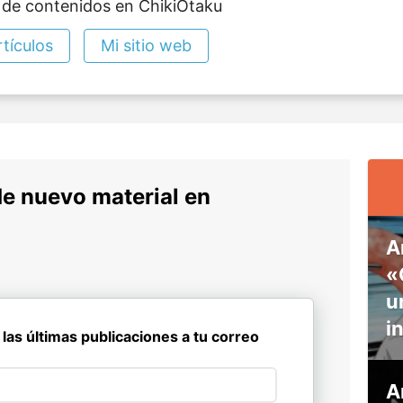
 de contenidos en ChikiOtaku
tículos
Mi sitio web
de nuevo material en
A
«
u
i
 las últimas publicaciones a tu correo
A