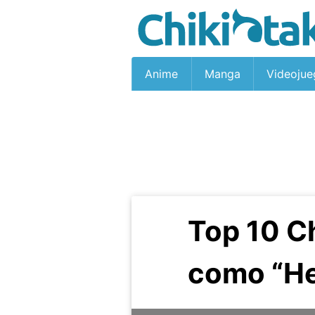
Anime
Manga
Videojue
Top 10 C
como “He