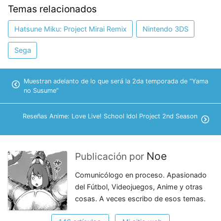
Temas relacionados
Hatsune Miku: Project Mirai Remix
Nintendo 3DS
Sega
Muestran adelanto de lo que será la 2da temporada de “Yama
no Susume”
Reseñas Anime: Love Live! School Idol Project 2nd Season
Noe
Publicación por
Comunicólogo en proceso. Apasionado
del Fútbol, Videojuegos, Anime y otras
cosas. A veces escribo de esos temas.