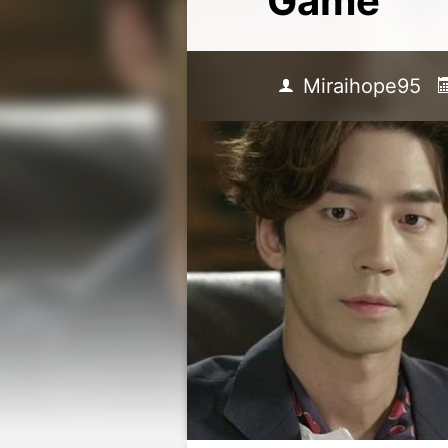
Game”
Miraihope95