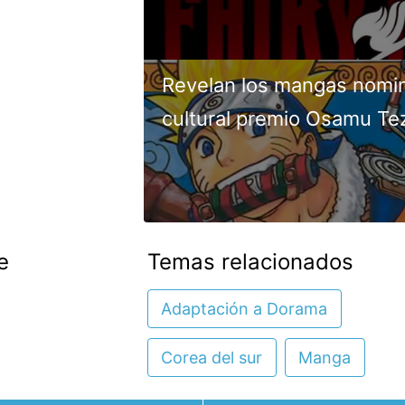
Revelan los mangas nomin
cultural premio Osamu Te
e
Temas relacionados
Adaptación a Dorama
Corea del sur
Manga