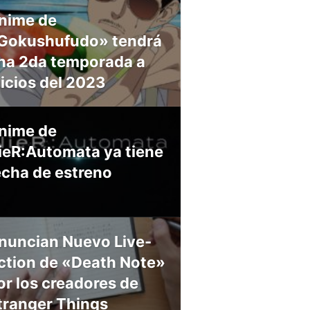
nime de
Gokushufudo» tendrá
na 2da temporada a
nicios del 2023
nime de
ieR:Automata ya tiene
echa de estreno
nuncian Nuevo Live-
ction de «Death Note»
or los creadores de
tranger Things