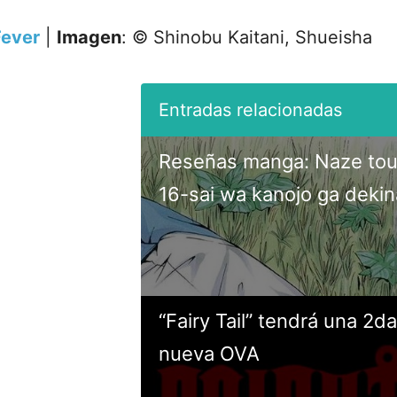
ever
|
Imagen
: © Shinobu Kaitani, Shueisha
Reseñas manga: Naze to
16-sai wa kanojo ga dekin
“Fairy Tail” tendrá una 2da
nueva OVA