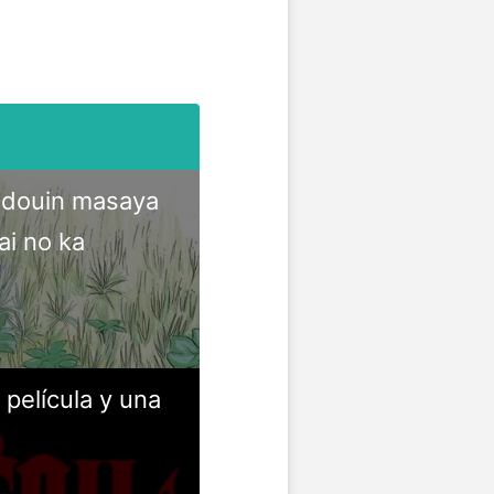
udouin masaya
ai no ka
 película y una