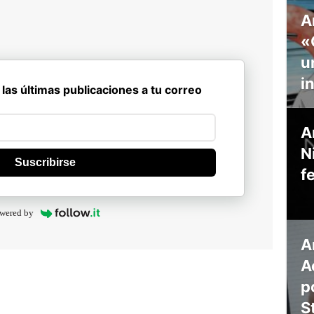
A
«
u
i
 las últimas publicaciones a tu correo
A
N
Suscribirse
f
wered by
A
A
p
S