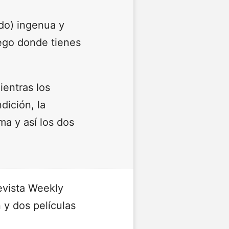
ado) ingenua y
uego donde tienes
entras los
ición, la
a y así los dos
evista Weekly
 y dos películas