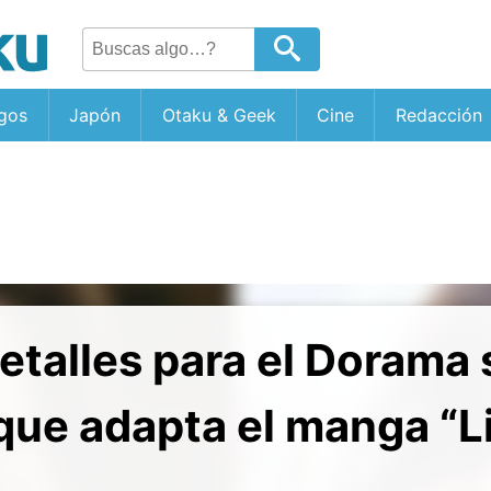
gos
Japón
Otaku & Geek
Cine
Redacción
talles para el Dorama 
que adapta el manga “L