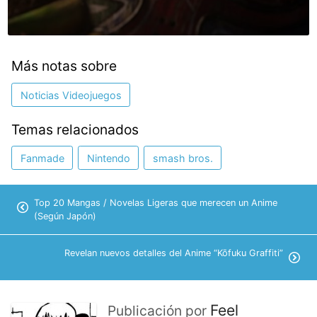
Más notas sobre
Noticias Videojuegos
Temas relacionados
Fanmade
Nintendo
smash bros.
Top 20 Mangas / Novelas Ligeras que merecen un Anime
(Según Japón)
Revelan nuevos detalles del Anime “Kōfuku Graffiti”
Feel
Publicación por