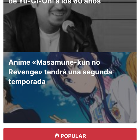
de Yu-Gi-Oh! a los 60 años
Anime «Masamune-kun no
Revenge» tendrá una segunda
temporada
POPULAR