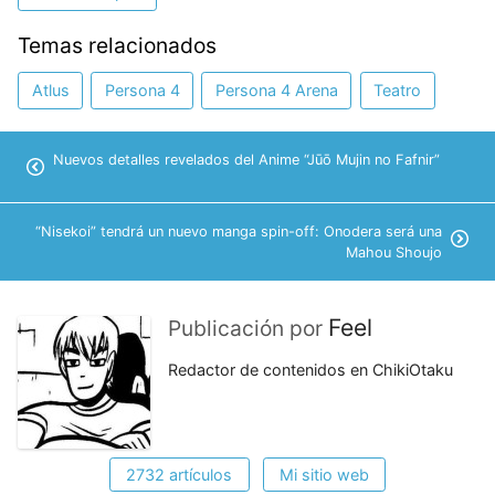
Temas relacionados
Atlus
Persona 4
Persona 4 Arena
Teatro
Nuevos detalles revelados del Anime “Jūō Mujin no Fafnir”
“Nisekoi” tendrá un nuevo manga spin-off: Onodera será una
Mahou Shoujo
Feel
Publicación por
Redactor de contenidos en ChikiOtaku
2732 artículos
Mi sitio web