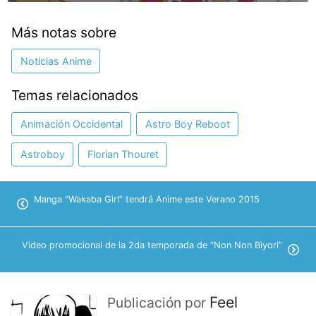
Más notas sobre
Noticias Anime
Temas relacionados
Animación Occidental
Astro Boy Reboot
Astroboy
Florian Thouret
Manga “Wakaba Girl” tendrá Anime este Verano 2015
Video promocional de la 2da temporada de “Non Non Biyori”
Feel
Publicación por