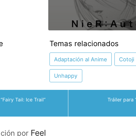
e
Temas relacionados
Adaptación al Anime
Cotoji
Unhappy
Fairy Tail: Ice Trail”
Tráiler para
Feel
ación por