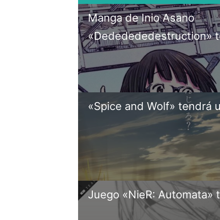
Manga de Inio Asano
«Dededededestruction» 
«Spice and Wolf» tendrá 
Juego «NieR: Automata» 