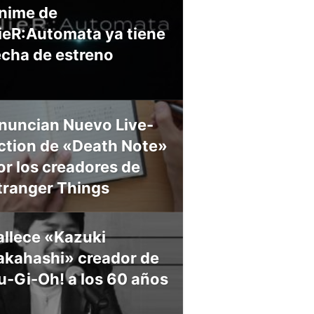
nime de
ieR:Automata ya tiene
echa de estreno
nuncian Nuevo Live-
ction de «Death Note»
or los creadores de
tranger Things
allece «Kazuki
akahashi» creador de
u-Gi-Oh! a los 60 años