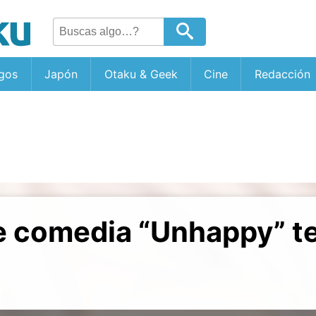
gos
Japón
Otaku & Geek
Cine
Redacción
 comedia “Unhappy” t