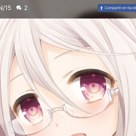
N/15
2
Compartir en fac