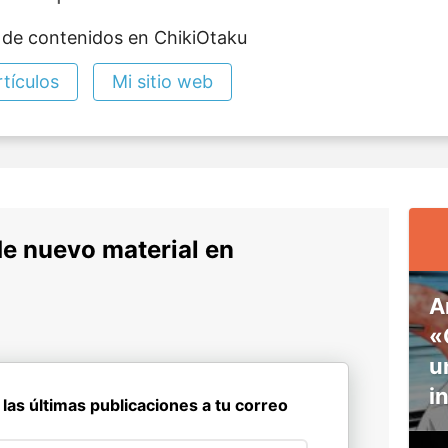
 de contenidos en ChikiOtaku
tículos
Mi sitio web
de nuevo material en
A
«
u
i
 las últimas publicaciones a tu correo