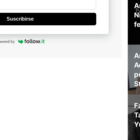
A
N
Suscribirse
f
wered by
A
A
p
S
F
T
Y