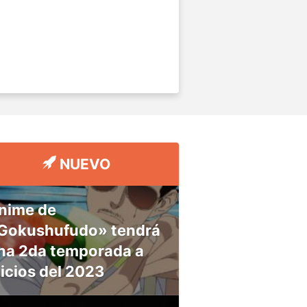
NUEVO
nime de
Gokushufudo» tendrá
na 2da temporada a
nicios del 2023