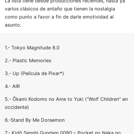
La lista tiene desde producciones recientes, hasta ya
varios clásicos de antaño que tienen la nostalgia
como punto a favor a fin de darle emotividad al
asunto.
1.- Tokyo Magnitude 8.0
2.- Plastic Memories
3.- Up (Película de Pixar*)
4.- AIR
5.- Ōkami Kodomo no Ame to Yuki (“Wolf Children” en
occidente)
6.-Stand By Me Doraemon
7.- Kidō Senshi Gundam 0080 – Pocket no Naka no