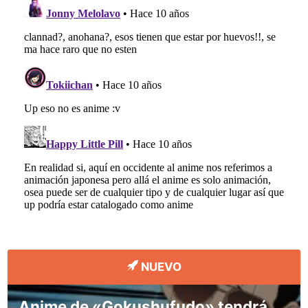
NUEVO
Anime de «Gokushufudo» tendrá