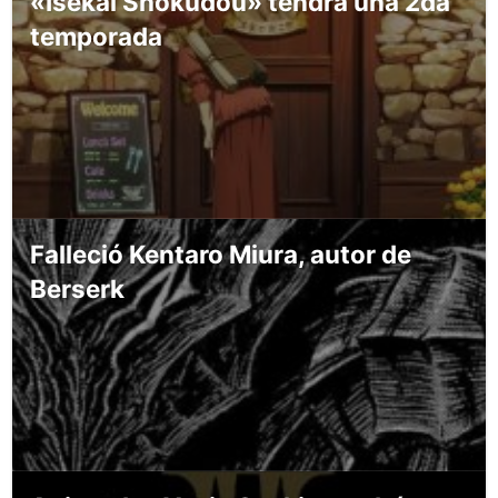
«Isekai Shokudou» tendrá una 2da
temporada
Falleció Kentaro Miura, autor de
Berserk