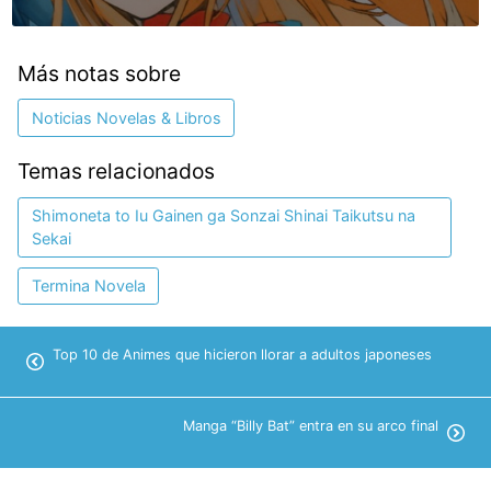
Más notas sobre
Noticias Novelas & Libros
Temas relacionados
Shimoneta to Iu Gainen ga Sonzai Shinai Taikutsu na
Sekai
Termina Novela
Top 10 de Animes que hicieron llorar a adultos japoneses
Manga “Billy Bat” entra en su arco final