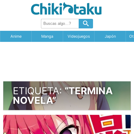
Anime
Manga
Videojuegos
Japón
Ot
ETIQUETA:
“TERMINA
NOVELA”