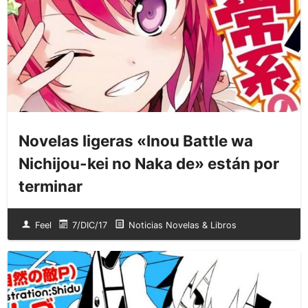
Novelas ligeras «Inou Battle wa
Nichijou-kei no Naka de» están por
terminar
Feel
7/DIC/17
Noticias Novelas & Libros