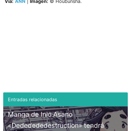
Vía:
ANN
|
Imagen:
© Houbunsha.
Manga de Inio Asano
«Dededededestruction» tendrá