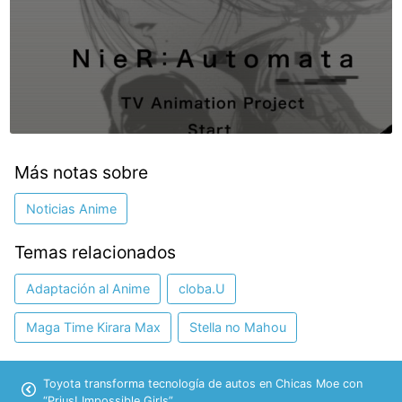
Más notas sobre
Noticias Anime
Temas relacionados
Adaptación al Anime
cloba.U
Maga Time Kirara Max
Stella no Mahou
Toyota transforma tecnología de autos en Chicas Moe con
“Prius! Impossible Girls”