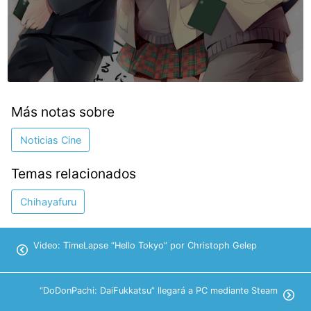
Más notas sobre
Noticias Cine
Temas relacionados
Chihayafuru
Video: TimeLapse “Hello Tokyo” por Christoph Gelep
“DoDonPachi: DaiFukkatsu” llegará a PC mediante Steam