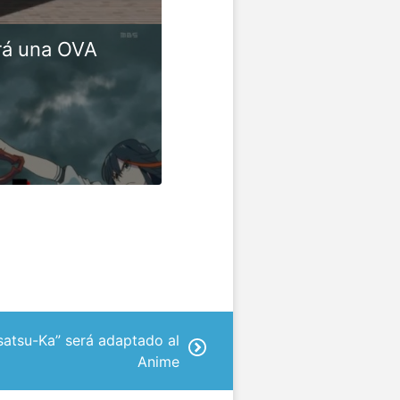
drá una OVA
atsu-Ka” será adaptado al
Anime