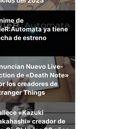
nicios del 2023
nime de
ieR:Automata ya tiene
echa de estreno
nuncian Nuevo Live-
ction de «Death Note»
or los creadores de
tranger Things
allece «Kazuki
akahashi» creador de