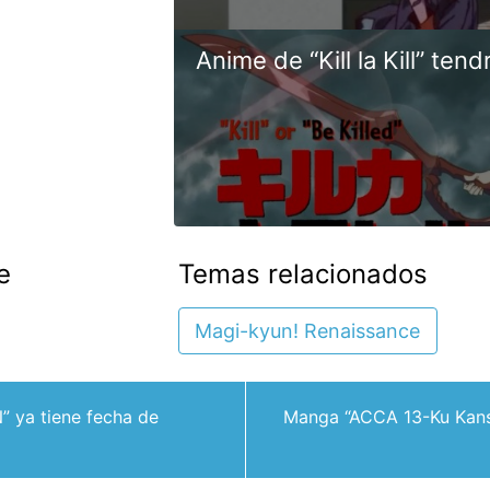
Anime de “Kill la Kill” ten
e
Temas relacionados
Magi-kyun! Renaissance
” ya tiene fecha de
Manga “ACCA 13-Ku Kans