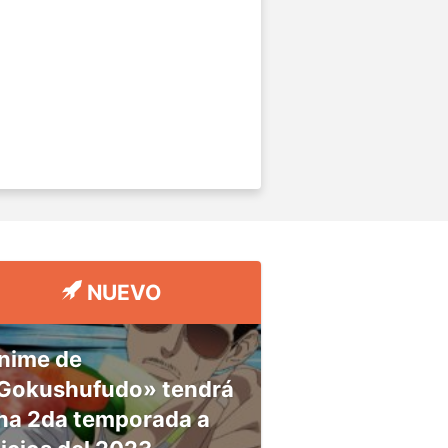
NUEVO
nime de
Gokushufudo» tendrá
na 2da temporada a