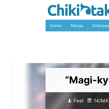
Anime
Manga
Videojue
“Magi-ky
Feel
14/MA