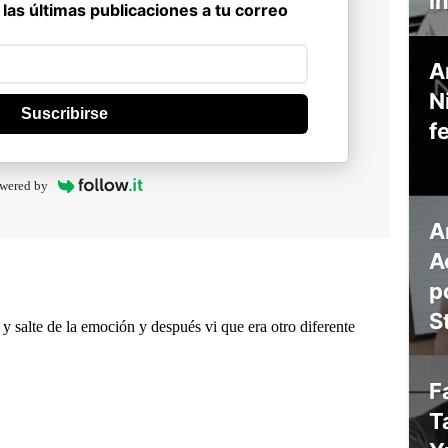
i
 las últimas publicaciones a tu correo
A
N
Suscribirse
f
wered by
A
A
p
S
F
T