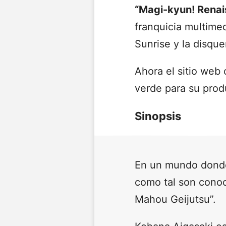
“Magi-kyun! Rena
franquicia multime
Sunrise y la disqu
Ahora el sitio web 
verde para su prod
Sinopsis
En un mundo donde 
como tal son conoci
Mahou Geijutsu”.