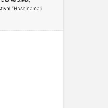
mosa escuela,
stival “Hoshinomori