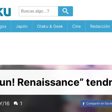
gos
Japón
Otaku & Geek
Cine
Redacción
un! Renaissance” tend
Y/16
1
Compartir en fac