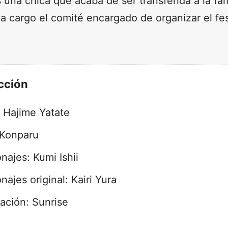
 una chica que acaba de ser transferida a la fa
 a cargo el comité encargado de organizar el fe
cción
: Hajime Yatate
 Konparu
najes: Kumi Ishii
ajes original: Kairi Yura
ación: Sunrise