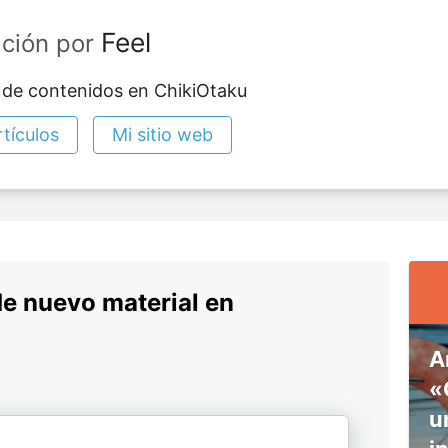
Feel
ación por
 de contenidos en ChikiOtaku
tículos
Mi sitio web
de nuevo material en
A
«
u