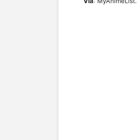
Vía
: MyAnimeList.