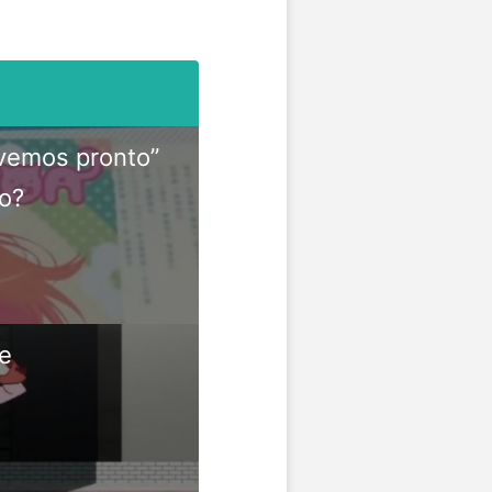
 vemos pronto”
o?
de