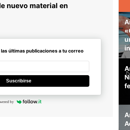
de nuevo material en
A
«
u
i
 las últimas publicaciones a tu correo
A
N
Suscribirse
f
wered by
A
A