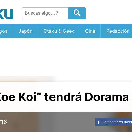
gos
Japón
Otaku & Geek
Cine
Redacción
oe Koi” tendrá Dorama
/16
Compartir en fac