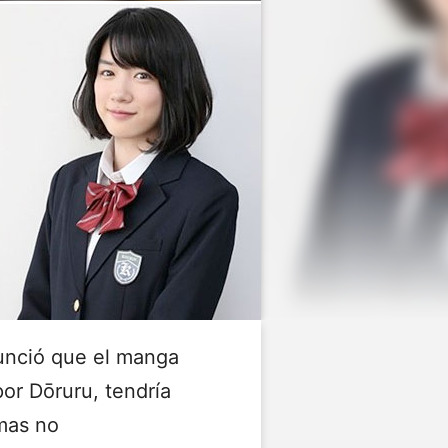
nció que el manga
r Dōruru, tendría
mas no