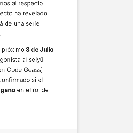
ios al respecto.
yecto ha revelado
rá de una serie
.
l próximo
8 de Julio
gonista al seiyū
 en Code Geass)
onfirmado si el
agano
en el rol de