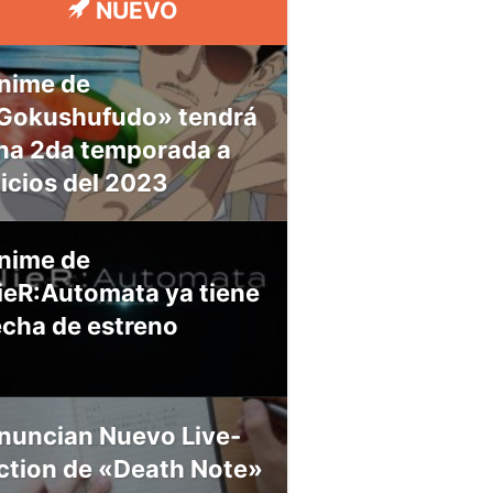
NUEVO
nime de
Gokushufudo» tendrá
na 2da temporada a
nicios del 2023
nime de
ieR:Automata ya tiene
echa de estreno
nuncian Nuevo Live-
ction de «Death Note»