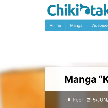
Anime
Manga
Videojue
Manga “K
Feel
5/JUN