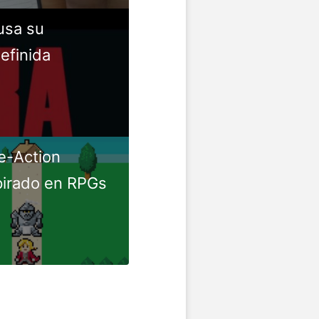
usa su
efinida
e-Action
pirado en RPGs