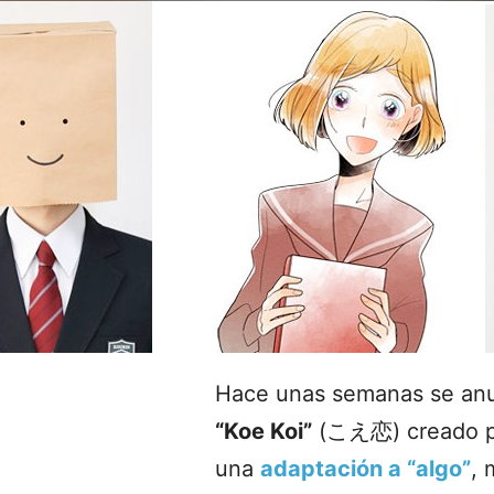
Hace unas semanas se anu
“Koe Koi”
(こえ恋) creado po
una
adaptación a “algo”
, 