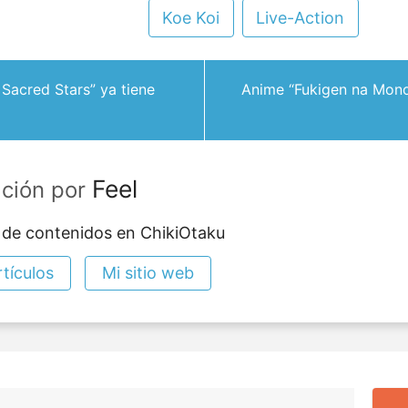
Koe Koi
Live-Action
Sacred Stars” ya tiene
Anime “Fukigen na Mono
Feel
ación por
 de contenidos en ChikiOtaku
tículos
Mi sitio web