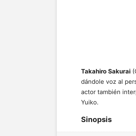
Takahiro Sakurai
(
dándole voz al per
actor también interp
Yuiko.
Sinopsis