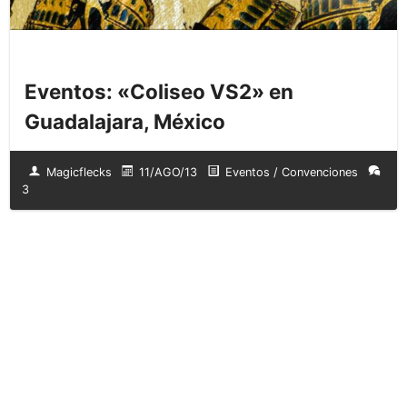
Eventos: «Coliseo VS2» en
Guadalajara, México
Magicflecks
11/AGO/13
Eventos / Convenciones
3