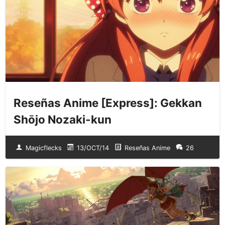
Reseñas Anime [Express]: Gekkan
Shōjo Nozaki-kun
Magicflecks
13/OCT/14
Reseñas Anime
26