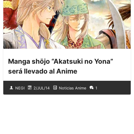
Manga shōjo “Akatsuki no Yona”
será llevado al Anime
NEGI
2/JUL/14
Noticias Anime
1