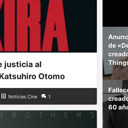
Anunc
de «De
creado
Thing
 justicia al
Katsuhiro Otomo
Falle
Noticias Cine
1
creado
60 añ