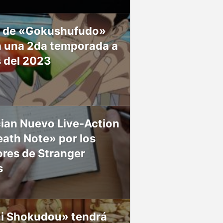
 de «Gokushufudo»
á una 2da temporada a
s del 2023
ian Nuevo Live-Action
ath Note» por los
res de Stranger
s
ai Shokudou» tendrá