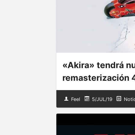
«Akira» tendrá n
remasterización 
Feel
5/JUL/19
Noti