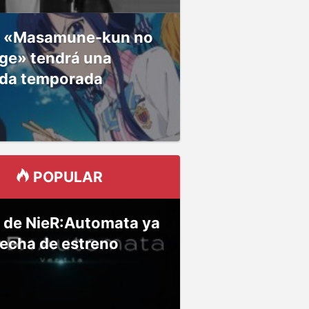
 «Masamune-kun no
ge» tendrá una
da temporada
POPULAR
 de NieR:Automata ya
fecha de estreno