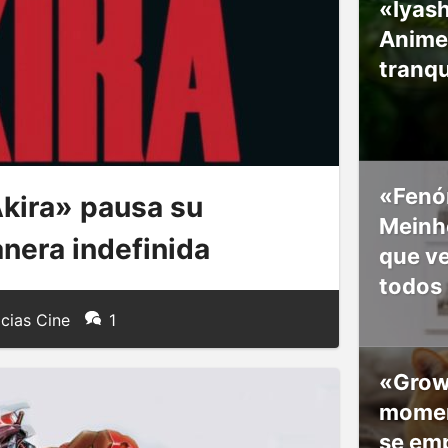
«Iyash
Anime
tranqu
«Fenó
Akira» pausa su
Meinho
nera indefinida
que v
todos
cias Cine
1
«Grow
moment
se em