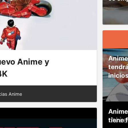
Anime
uevo Anime y
tendr
4K
inicio
cias Anime
Anime
tiene 