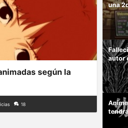
una 2
Fallec
autor 
 animadas según la
Anime
icias
18
tendr