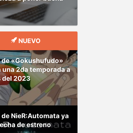
NUEVO
 de «Gokushufudo»
á una 2da temporada a
s del 2023
 de NieR:Automata ya
fecha de estreno