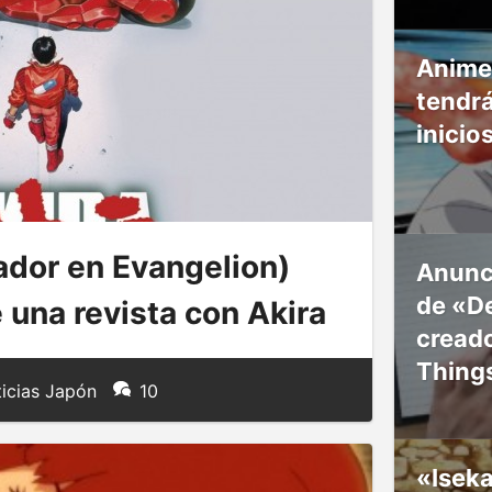
Anime
tendr
inicio
dor en Evangelion)
Anunc
de «De
e una revista con Akira
creado
Thing
icias Japón
10
«Isek