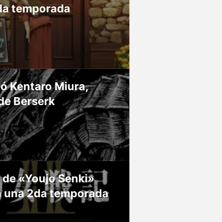
da temporada
ió Kentaro Miura,
de Berserk
 de «Youjo Senki»
á una 2da temporada