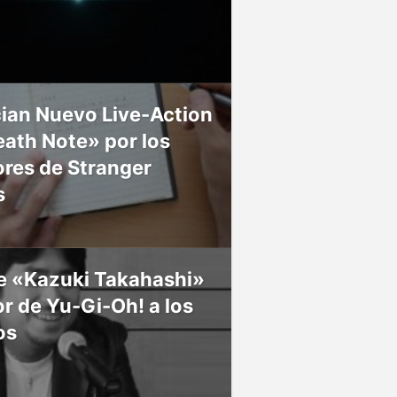
ian Nuevo Live-Action
ath Note» por los
res de Stranger
s
ce «Kazuki Takahashi»
r de Yu-Gi-Oh! a los
os