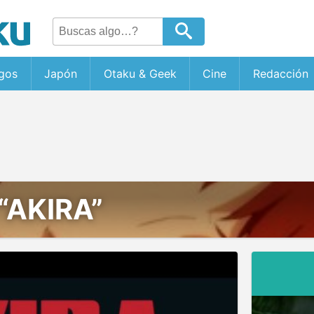
gos
Japón
Otaku & Geek
Cine
Redacción
“AKIRA”