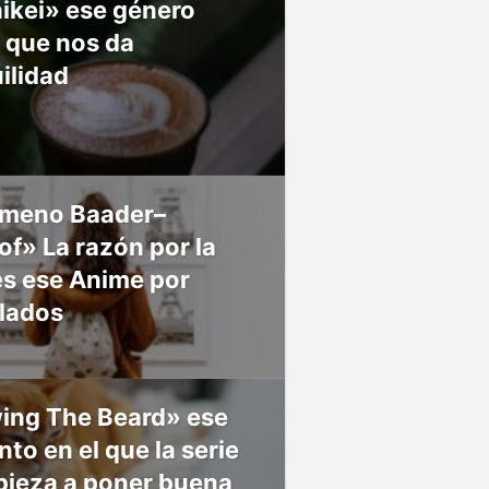
ikei» ese género
 que nos da
ilidad
meno Baader–
f» La razón por la
es ese Anime por
 lados
ing The Beard» ese
o en el que la serie
pieza a poner buena