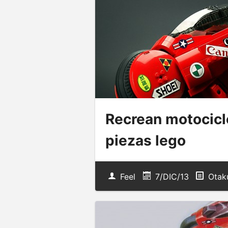
Recrean motocicl
piezas lego
Feel
7/DIC/13
Otak