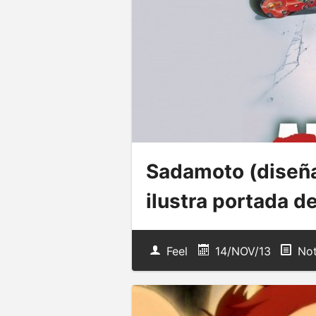
Sadamoto (diseña
ilustra portada d
Feel
14/NOV/13
Not