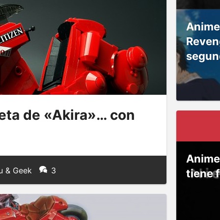
Anime
Reven
segun
eta de «Akira»… con
Anime
u & Geek
3
tiene 