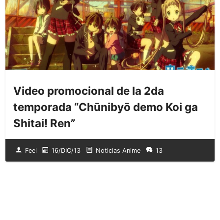
Video promocional de la 2da
temporada “Chūnibyō demo Koi ga
Shitai! Ren”
Feel
16/DIC/13
Noticias Anime
13