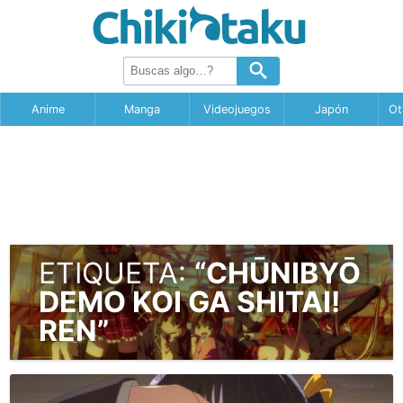
Anime
Manga
Videojuegos
Japón
Ot
ETIQUETA:
“CHŪNIBYŌ
DEMO KOI GA SHITAI!
REN”