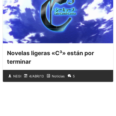
Novelas ligeras «C³» están por
terminar
NEGI
4/ABR/13
Noticias
5