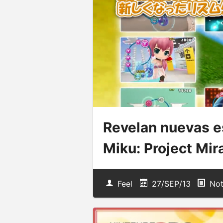
Revelan nuevas e
Miku: Project Mira
Feel
27/SEP/13
Not