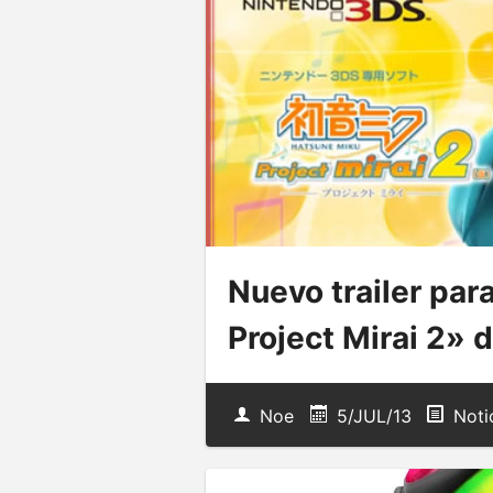
Nuevo trailer pa
Project Mirai 2» 
Noe
5/JUL/13
Noti