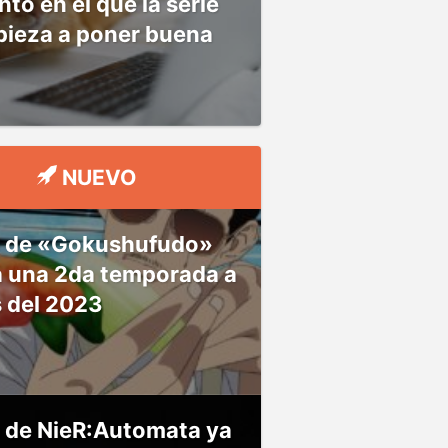
o en el que la serie
pieza a poner buena
NUEVO
 de «Gokushufudo»
á una 2da temporada a
s del 2023
 de NieR:Automata ya