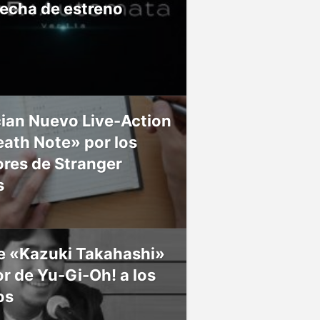
fecha de estreno
ian Nuevo Live-Action
ath Note» por los
res de Stranger
s
ce «Kazuki Takahashi»
r de Yu-Gi-Oh! a los
os