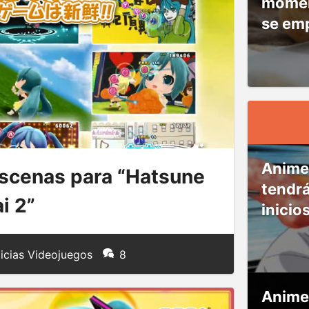
moment
se em
Anime
scenas para “Hatsune
tendr
i 2”
inicio
icias Videojuegos
8
Anime