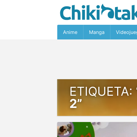
Anime
Manga
Videojue
ETIQUETA:
2”