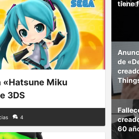
tiene 
Anunc
de «De
creado
Thing
ra «Hatsune Miku
de 3DS
Falle
cias
4
creado
60 añ