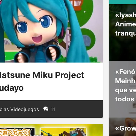
«Iyash
Anime
tranqu
«Fenó
Hatsune Miku Project
Meinho
kudayo
que v
todos
cias Videojuegos
11
«Grow