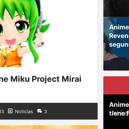
Anime
Reven
segun
ne Miku Project Mirai
Anime
13
Noticias
3
tiene 