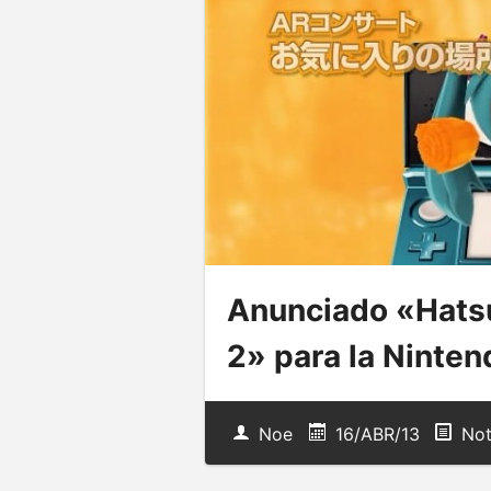
Anunciado «Hatsu
2» para la Ninte
Noe
16/ABR/13
Not