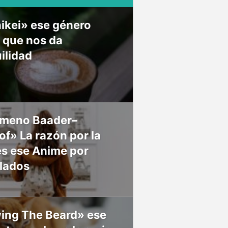
ikei» ese género
 que nos da
ilidad
meno Baader–
f» La razón por la
es ese Anime por
 lados
ing The Beard» ese