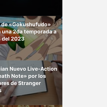
 de «Gokushufudo»
á una 2da temporada a
s del 2023
ian Nuevo Live-Action
ath Note» por los
res de Stranger
s