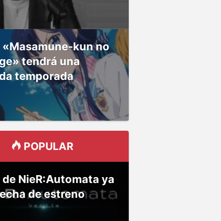
 «Masamune-kun no
ge» tendrá una
da temporada
POPULAR
 de NieR:Automata ya
fecha de estreno