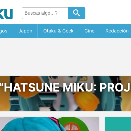
gos
Japón
Otaku & Geek
Cine
Redacción
“HATSUNE MIKU: PROJ