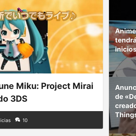
Anime
tendr
inicio
ne Miku: Project Mirai
Anunc
de «De
ndo 3DS
creado
Thing
icias
10