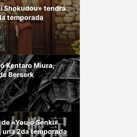
ai Shokudou» tendrá
da temporada
ió Kentaro Miura,
de Berserk
 de «Youjo Senki»
á una 2da temporada