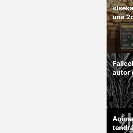
«Isek
una 2
Fallec
autor 
Anime
tendr