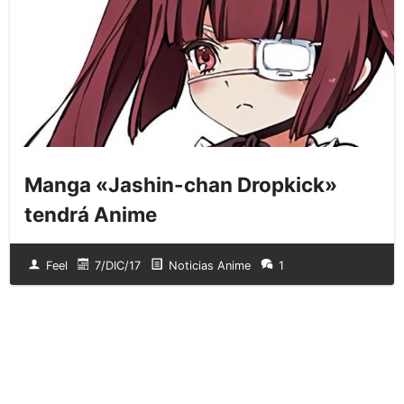
Manga «Jashin-chan Dropkick»
tendrá Anime
Feel
7/DIC/17
Noticias Anime
1