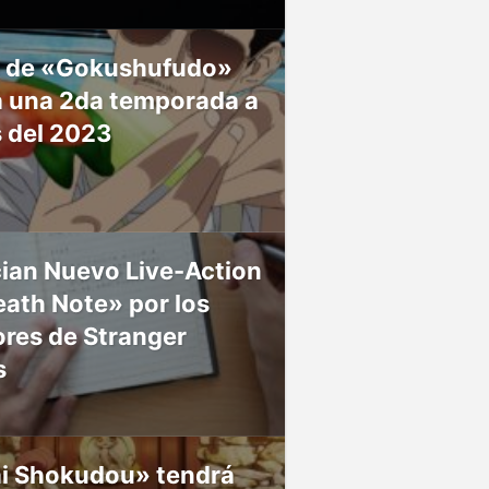
 de «Gokushufudo»
á una 2da temporada a
s del 2023
ian Nuevo Live-Action
ath Note» por los
res de Stranger
s
ai Shokudou» tendrá