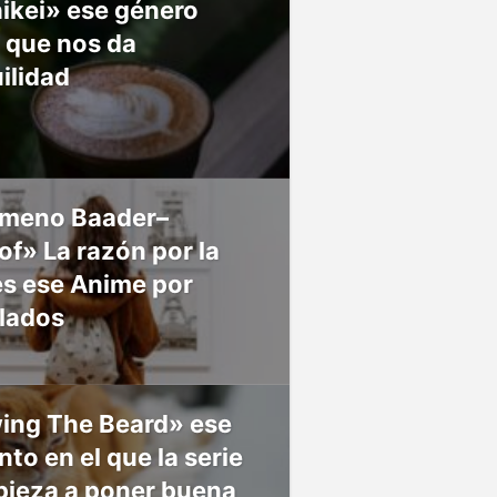
ikei» ese género
 que nos da
ilidad
meno Baader–
f» La razón por la
es ese Anime por
 lados
ing The Beard» ese
o en el que la serie
pieza a poner buena