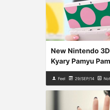
New Nintendo 3D
Kyary Pamyu Pa
Feel
29/SEP/14
Not