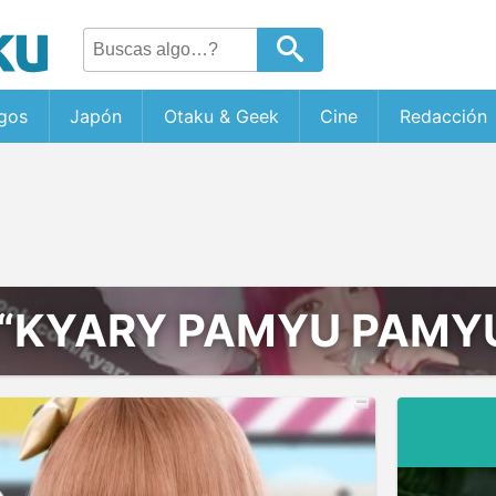
gos
Japón
Otaku & Geek
Cine
Redacción
“KYARY PAMYU PAMY