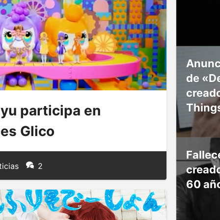
Anunc
de «De
creado
Thing
u participa en
es Glico
Falle
icias
2
creado
60 añ