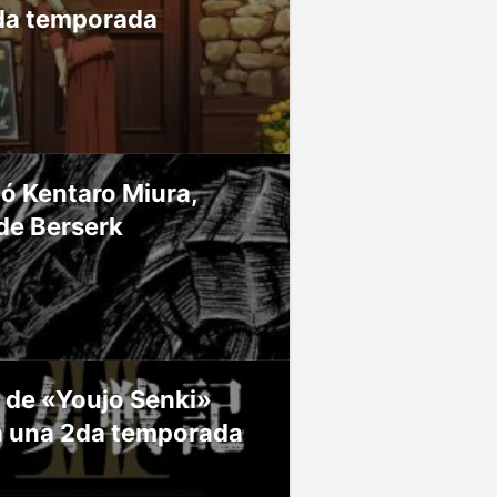
da temporada
ió Kentaro Miura,
de Berserk
 de «Youjo Senki»
á una 2da temporada