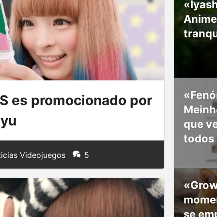
«Iyash
Anime
tranqu
«Fenó
S es promocionado por
Meinho
myu
que v
todos
icias Videojuegos
5
«Grow
moment
se em