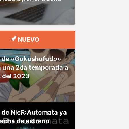
NUEVO
 de «Gokushufudo»
á una 2da temporada a
s del 2023
 de NieR:Automata ya
fecha de estreno