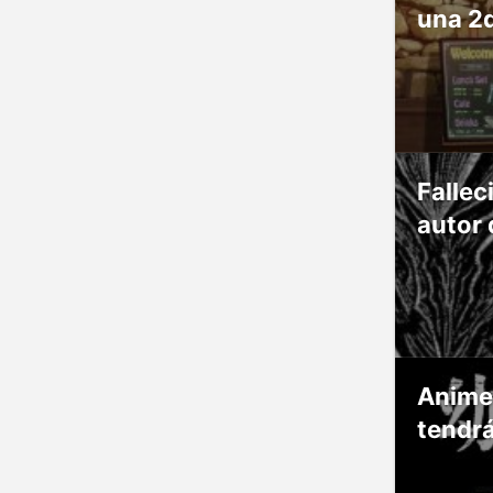
una 2
Fallec
autor 
Anime
tendr