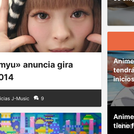
Anime
myu» anuncia gira
tendr
2014
inicio
icias J-Music
9
Anime
tiene 