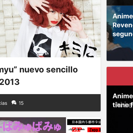
Anime
Reven
segun
yu” nuevo sencillo
 2013
Anime
cias
15
tiene 