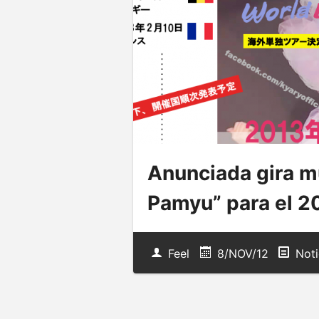
Anunciada gira m
Pamyu” para el 2
Feel
8/NOV/12
Noti