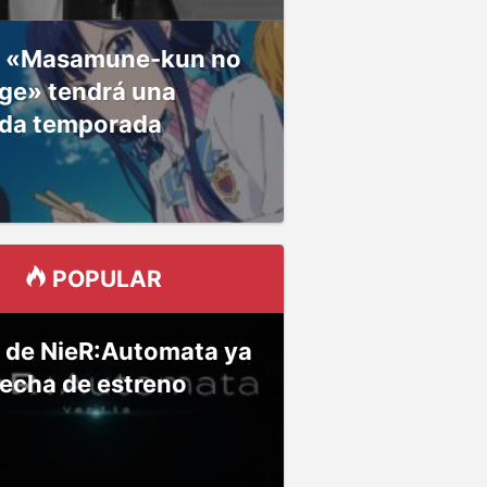
 «Masamune-kun no
ge» tendrá una
da temporada
POPULAR
 de NieR:Automata ya
fecha de estreno