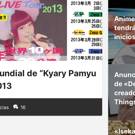
Anime
tendr
inicio
undial de “Kyary Pamyu
Anunc
de «De
013
creado
Thing
cias
16
«Isek