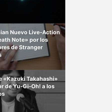
ian Nuevo Live-Action
ath Note» por los
res de Stranger
s
ce «Kazuki Takahashi»
r de Yu-Gi-Oh! a los
os