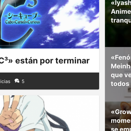
«Iyash
Anime
tranqu
«Fenó
C³» están por terminar
Meinho
que v
icias
5
todos
«Grow
moment
se em