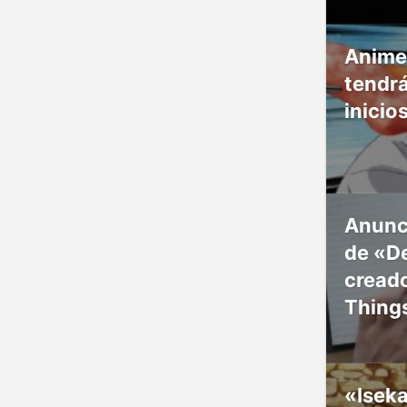
Anime
tendr
inicio
Anunc
de «De
creado
Thing
«Isek