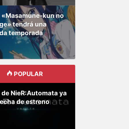
 «Masamune-kun no
ge» tendrá una
da temporada
POPULAR
 de NieR:Automata ya
fecha de estreno