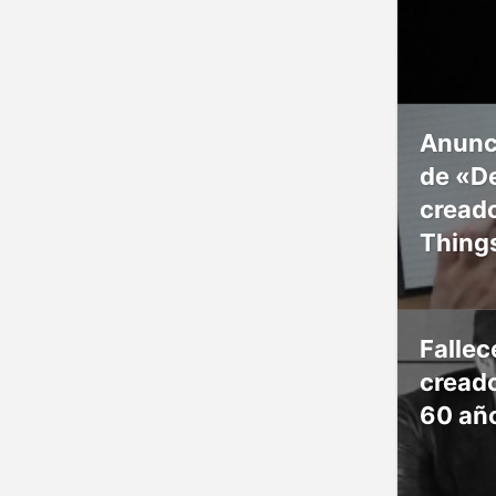
Anunc
de «De
creado
Thing
Falle
creado
60 añ