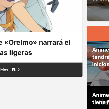
 «OreImo» narrará el
Anime
as ligeras
tendr
inicio
icias
21
Anime
tiene 