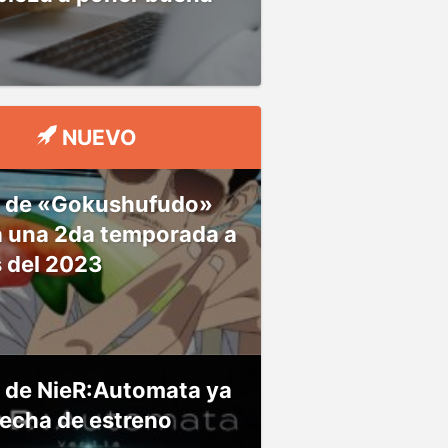
NUEVO
 de «Gokushufudo»
á una 2da temporada a
s del 2023
 de NieR:Automata ya
fecha de estreno