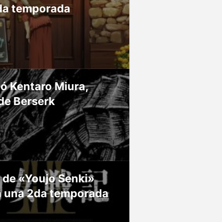
da temporada
ió Kentaro Miura,
de Berserk
 de «Youjo Senki»
á una 2da temporada