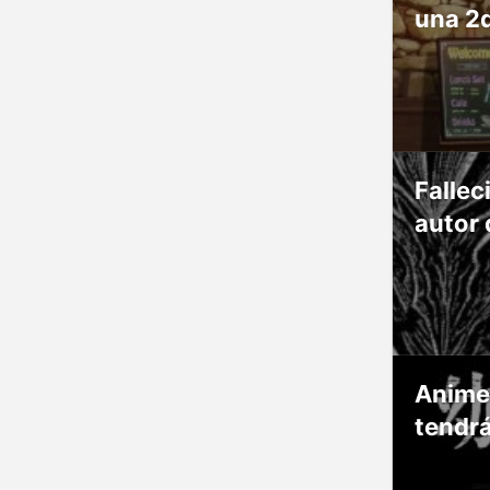
una 2
Fallec
autor 
Anime
tendr