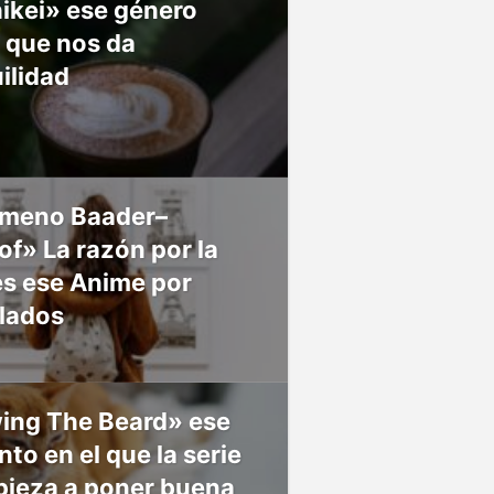
ikei» ese género
 que nos da
ilidad
meno Baader–
f» La razón por la
es ese Anime por
 lados
ing The Beard» ese
o en el que la serie
pieza a poner buena