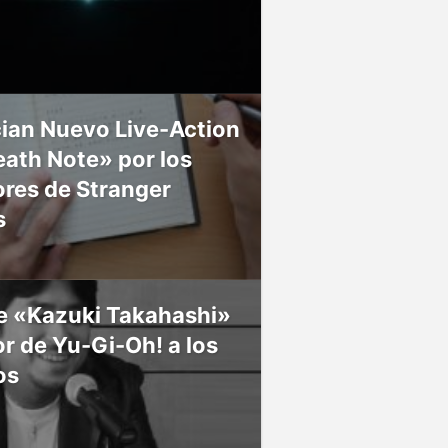
ian Nuevo Live-Action
ath Note» por los
res de Stranger
s
ce «Kazuki Takahashi»
r de Yu-Gi-Oh! a los
os