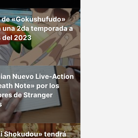
 de «Gokushufudo»
á una 2da temporada a
s del 2023
ian Nuevo Live-Action
ath Note» por los
res de Stranger
s
ai Shokudou» tendrá