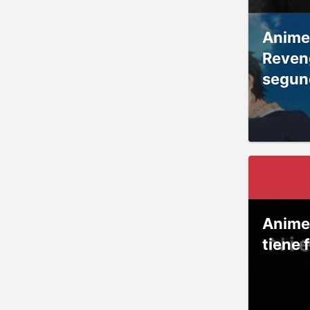
Anime
Reven
segun
Anime
tiene 