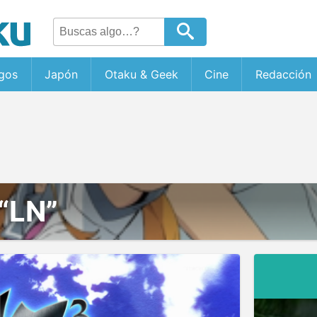
gos
Japón
Otaku & Geek
Cine
Redacción
“LN”