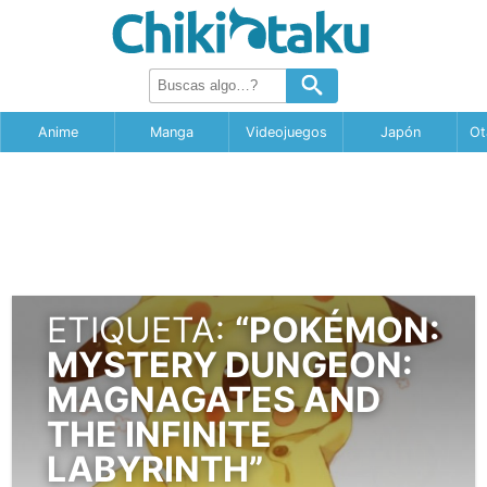
Anime
Manga
Videojuegos
Japón
Ot
ETIQUETA:
“POKÉMON:
MYSTERY DUNGEON:
MAGNAGATES AND
THE INFINITE
LABYRINTH”