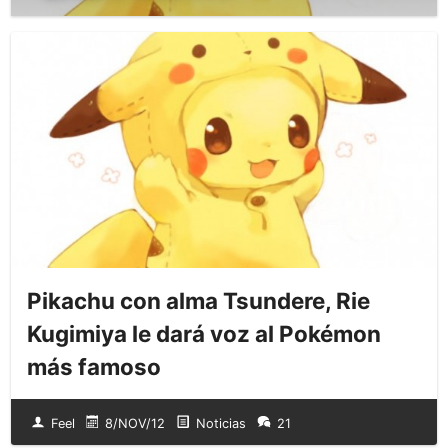
Pikachu con alma Tsundere, Rie
Kugimiya le dará voz al Pokémon
más famoso
Feel
8/NOV/12
Noticias
21