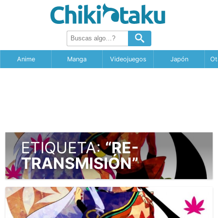
Anime
Manga
Videojuegos
Japón
Ot
ETIQUETA:
“RE-
TRANSMISIÓN”