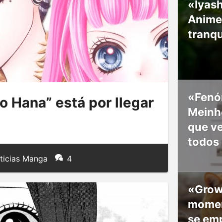
«Iyash
Anime
tranqu
«Fenó
 Hana” está por llegar
Meinho
que v
todos
ticias Manga
4
«Grow
moment
se em