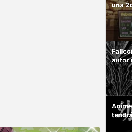
una 2
Fallec
autor 
Anime
tendr