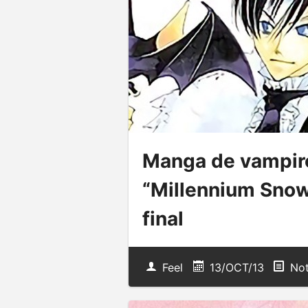
Manga de vampir
“Millennium Snow”
final
Feel
13/OCT/13
Not