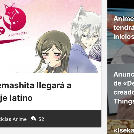
Anime
tendr
inicio
Anunc
de «De
ashita llegará a
creado
e latino
Thing
icias Anime
52
«Isek