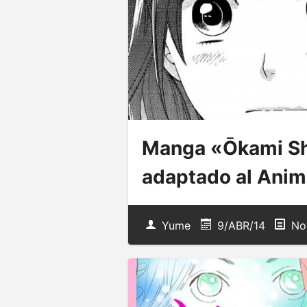
Manga «Ōkami Shō
adaptado al Ani
Yume
9/ABR/14
Not