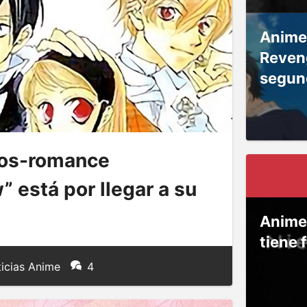
Anime
Reven
segun
os-romance
 está por llegar a su
Anime
tiene 
icias Anime
4