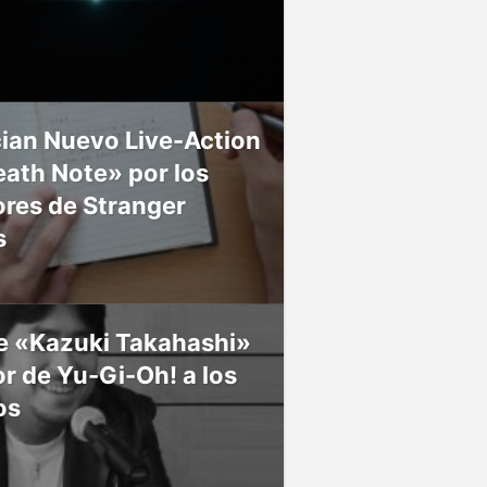
ian Nuevo Live-Action
ath Note» por los
res de Stranger
s
ce «Kazuki Takahashi»
r de Yu-Gi-Oh! a los
os