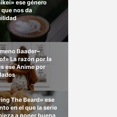
ikei» ese género
 que nos da
ilidad
meno Baader–
f» La razón por la
es ese Anime por
 lados
ing The Beard» ese
o en el que la serie
pieza a poner buena