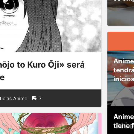
Anime
jo to Kuro Ōji» será
tendr
me
inicio
icias Anime
7
Anime
tiene 