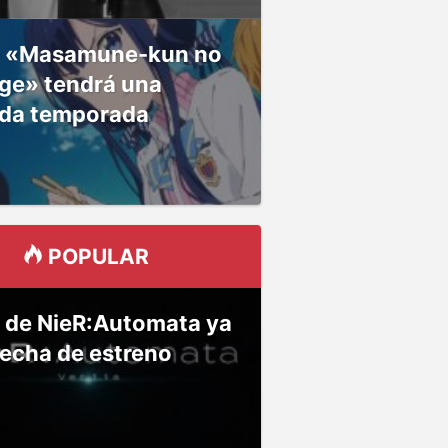
 «Masamune-kun no
ge» tendrá una
da temporada
POPULAR
 de NieR:Automata ya
fecha de estreno