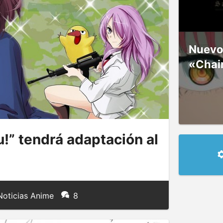
Nuevos
«Chai
” tendrá adaptación al
oticias Anime
8