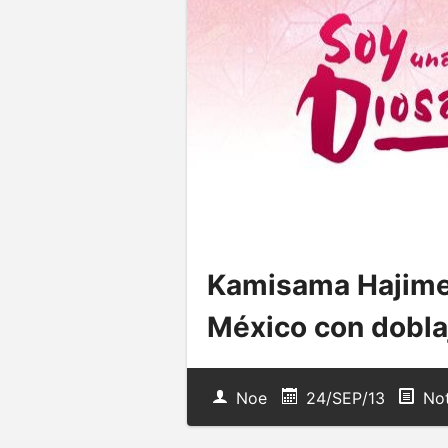
Kamisama Hajimem
México con doblaj
Noe
24/SEP/13
Not