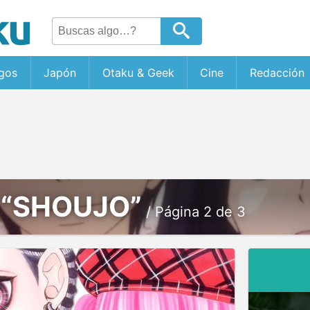
gos
Japón
Otaku & Geek
Cine
Redacción
:
“SHOUJO”
/ Página 2 de 3