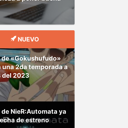
NUEVO
 de «Gokushufudo»
á una 2da temporada a
s del 2023
 de NieR:Automata ya
fecha de estreno