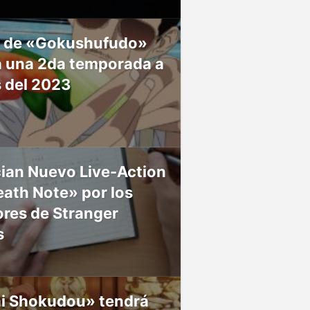
 de «Gokushufudo»
á una 2da temporada a
s del 2023
ian Nuevo Live-Action
ath Note» por los
res de Stranger
s
ai Shokudou» tendrá