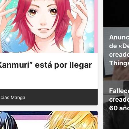
Anunc
de «De
creado
Thing
anmuri” está por llegar
Falle
icias Manga
creado
60 añ