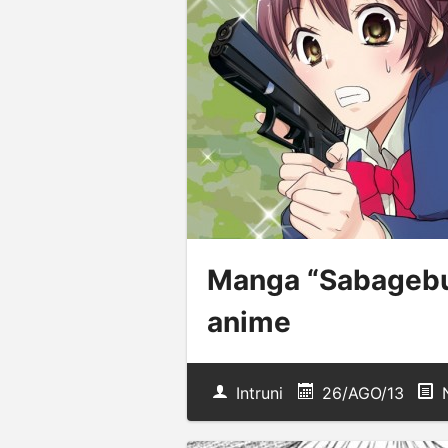
Manga “Sabagebu!
anime
Intruni
26/AGO/13
N