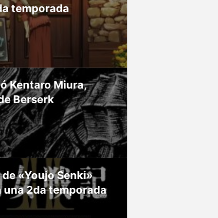
da temporada
ió Kentaro Miura,
de Berserk
 de «Youjo Senki»
á una 2da temporada