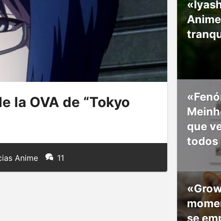
«Iyash
Anime
tranqu
«Fenó
de la OVA de “Tokyo
Meinho
que v
todos
cias Anime
11
«Grow
moment
se em