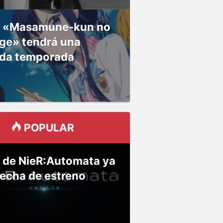
 «Masamune-kun no
ge» tendrá una
da temporada
POPULAR
 de NieR:Automata ya
fecha de estreno