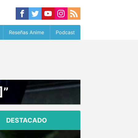
Reseñas Anime
Podcast
]”
DESTACADO