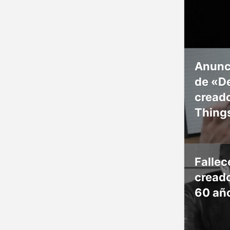
Anunc
de «De
creado
Thing
Falle
creado
60 añ