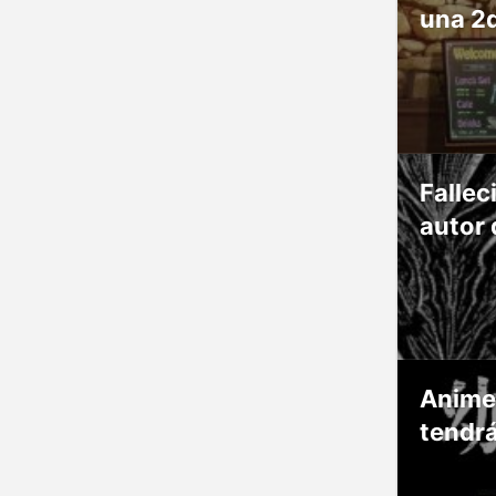
una 2
Fallec
autor 
Anime
tendr