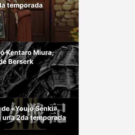
da temporada
ió Kentaro Miura,
de Berserk
 de «Youjo Senki»
á una 2da temporada