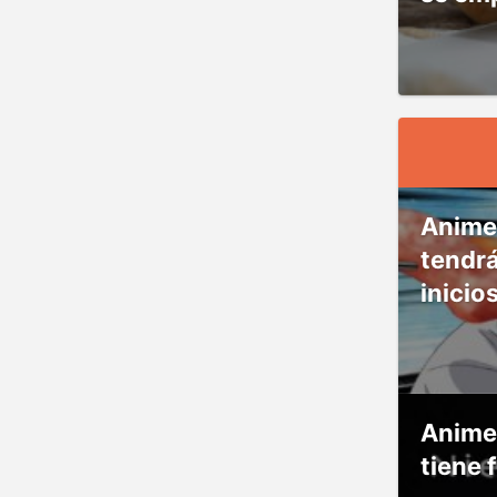
Anime
tendr
inicio
Anime
tiene 