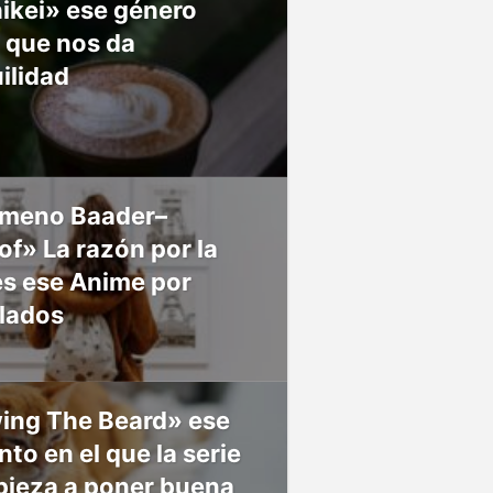
ikei» ese género
 que nos da
ilidad
meno Baader–
f» La razón por la
es ese Anime por
 lados
ing The Beard» ese
o en el que la serie
pieza a poner buena