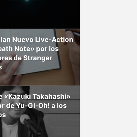
ian Nuevo Live-Action
ath Note» por los
res de Stranger
s
ce «Kazuki Takahashi»
r de Yu-Gi-Oh! a los
os