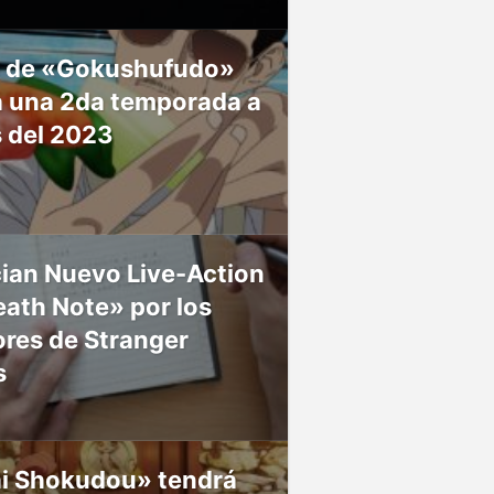
 de «Gokushufudo»
á una 2da temporada a
s del 2023
ian Nuevo Live-Action
ath Note» por los
res de Stranger
s
ai Shokudou» tendrá