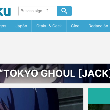
gos
Japón
Otaku & Geek
Cine
Redacción
“TOKYO GHOUL [JACK