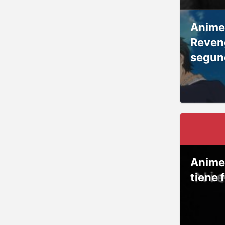
Anime
Reven
segun
Anime
tiene 