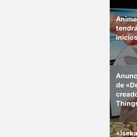
Anime
tendr
inicio
Anunc
de «De
creado
Thing
«Isek