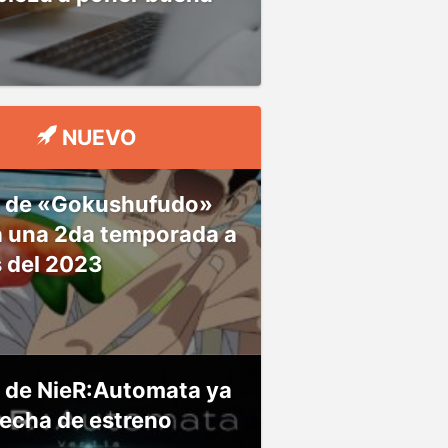
NUEVO
 de «Gokushufudo»
á una 2da temporada a
s del 2023
 de NieR:Automata ya
fecha de estreno